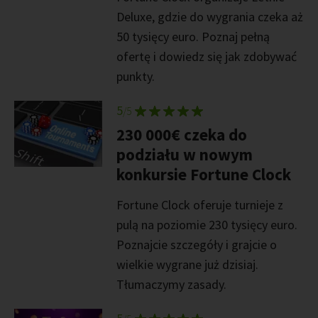
Deluxe, gdzie do wygrania czeka aż
50 tysięcy euro. Poznaj pełną
ofertę i dowiedz się jak zdobywać
punkty.
5
/5
230 000€ czeka do
podziału w nowym
konkursie Fortune Clock
Fortune Clock oferuje turnieje z
pulą na poziomie 230 tysięcy euro.
Poznajcie szczegóły i grajcie o
wielkie wygrane już dzisiaj.
Tłumaczymy zasady.