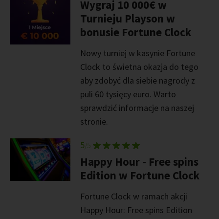
Wygraj 10 000€ w
Turnieju Playson w
bonusie Fortune Clock
Nowy turniej w kasynie Fortune
Clock to świetna okazja do tego
aby zdobyć dla siebie nagrody z
puli 60 tysięcy euro. Warto
sprawdzić informacje na naszej
stronie.
5
/5
Happy Hour - Free spins
Edition w Fortune Clock
Fortune Clock w ramach akcji
Happy Hour: Free spins Edition