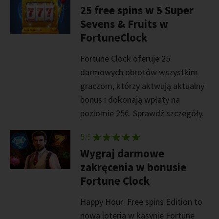
25 free spins w 5 Super
Sevens & Fruits w
FortuneClock
Fortune Clock oferuje 25
darmowych obrotów wszystkim
graczom, którzy aktwują aktualny
bonus i dokonają wpłaty na
poziomie 25€. Sprawdź szczegóły.
5
/5
Wygraj darmowe
zakręcenia w bonusie
Fortune Clock
Happy Hour: Free spins Edition to
nowa loteria w kasynie Fortune