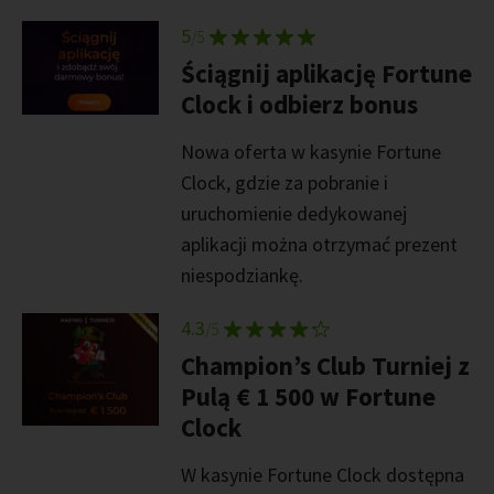
5
/5
Ściągnij aplikację Fortune
Clock i odbierz bonus
Nowa oferta w kasynie Fortune
Clock, gdzie za pobranie i
uruchomienie dedykowanej
aplikacji można otrzymać prezent
niespodziankę.
4.3
/5
Champion’s Club Turniej z
Pulą € 1 500 w Fortune
Clock
W kasynie Fortune Clock dostępna