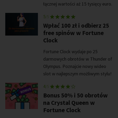
łącznej wartości aż 15 tysięcy euro.
5
/5
Wpłać 100 zł i odbierz 25
free spinów w Fortune
Clock
Fortune Clock wydaje po 25
darmowych obrotów w Thunder of
Olympus. Poznajcie nowy wideo
slot w najlepszym możliwym stylu!
4
/5
Bonus 50% i 50 obrotów
na Crystal Queen w
Fortune Clock