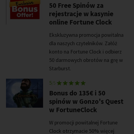
50 Free Spinów za
rejestracje w kasynie
online Fortune Clock
Ekskluzywna promocja powitalna
dla naszych czytelników. Załóż
konto na Fortune Clock i odbierz
50 darmowych obrotów na grę w
Starburst.
5
/5
Bonus do 135€ i 50
spinów w Gonzo's Quest
w FortuneClock
W promocji powitalnej Fortune
Clock otrzymacie 50% więcej