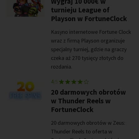
Wygraj 10 000€ w
turnieju League of
Playson w FortuneClock
Kasyno internetowe Fortune Clock
wraz z firmą Playson organizuje
specjalny turniej, gdzie na graczy
czeka aż 270 tysięcy złotych do
rozdania.
4
/5
20 darmowych obrotów
w Thunder Reels w
FortuneClock
20 darmowych obrotów w Zeus:
Thunder Reels to oferta w