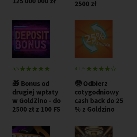
125 000 000 zł
2500 zł
5
4.1
/5
/5
🎁 Bonus od
🤓 Odbierz
drugiej wpłaty
cotygodniowy
w GoldZino - do
cash back do 25
2500 zł z 100 FS
% z Goldzino