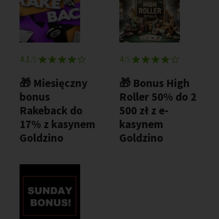
4.1
4
/5
/5
🎁 Miesięczny
🎁 Bonus High
bonus
Roller 50% do 2
Rakeback do
500 zł z e-
17% z kasynem
kasynem
Goldzino
Goldzino