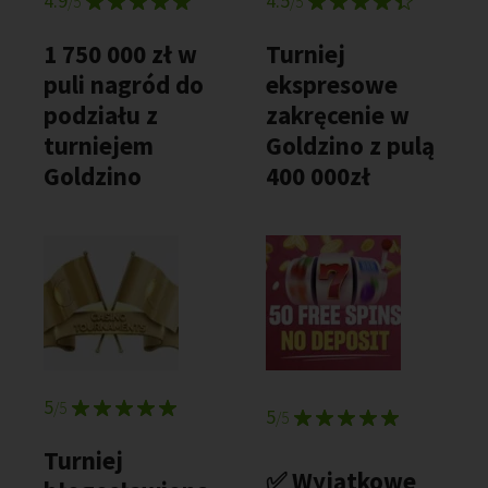
4.9
4.5
/5
/5
1 750 000 zł w
Turniej
puli nagród do
ekspresowe
podziału z
zakręcenie w
turniejem
Goldzino z pulą
Goldzino
400 000zł
5
/5
5
/5
Turniej
✅ Wyjątkowe