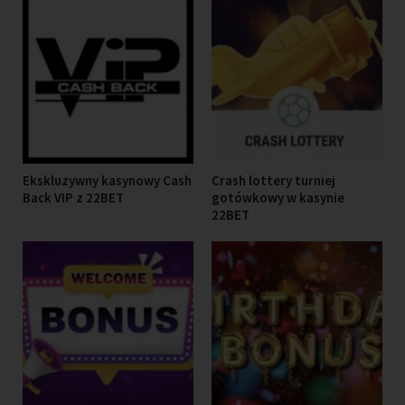
Ekskluzywny kasynowy Cash
Crash lottery turniej
Back VIP z 22BET
gotówkowy w kasynie
22BET