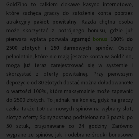
GoldZino to całkiem ciekawe kasyno internetowe,
które zachęca graczy do założenia konta poprzez
atrakcyjny
pakiet powitalny.
Każda chętna osoba
może skorzystać z potrójnego bonusu, gdzie już
pierwsza wpłata pozwala
zgarnąć
bonus
100% do
2500 złotych i 150 darmowych spinów
. Osoby
pełnoletnie, które nie mają jeszcze konta w GoldZino,
mogą już teraz zarejestrować się w systemie i
skorzystać z oferty powitalnej. Przy pierwszym
depozycie od 80 złotych dostać można doładowano9e
o wartości 100%, które maksymalnie może zapewnić
do 2500 złotych. To jednak nie koniec, gdyż na graczy
czeka także 150 darmowych spinów na wybrany slot,
sloty z oferty. Spiny zostaną podzielona na 3 paczki po
50 sztuk, przyznawane co 24 godziny. Zarówno
wygrane ze spinów, jak i odebrane środki bonusowe