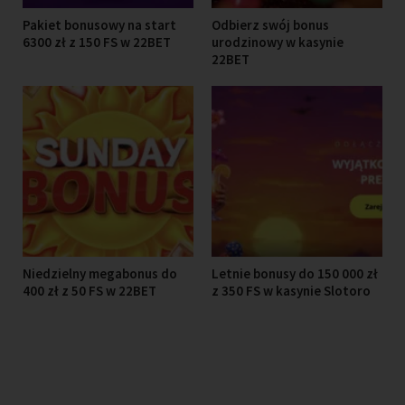
Pakiet bonusowy na start
Odbierz swój bonus
6300 zł z 150 FS w 22BET
urodzinowy w kasynie
22BET
Niedzielny megabonus do
Letnie bonusy do 150 000 zł
400 zł z 50 FS w 22BET
z 350 FS w kasynie Slotoro