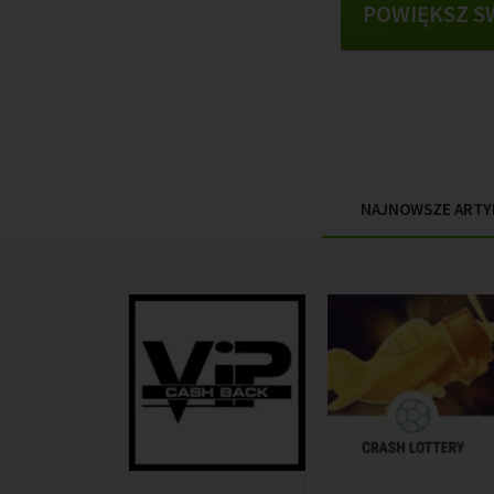
POWIĘKSZ S
NAJNOWSZE ARTY