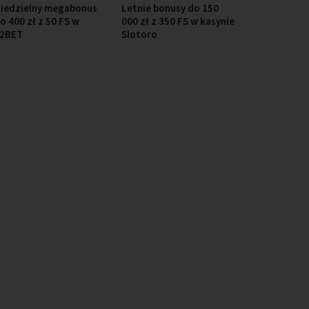
iedzielny megabonus
Letnie bonusy do 150
o 400 zł z 50 FS w
000 zł z 350 FS w kasynie
2BET
Slotoro