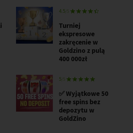
4.5
/5
i
Turniej
ekspresowe
zakręcenie w
Goldzino z pulą
400 000zł
5
/5
✅ Wyjątkowe 50
free spins bez
depozytu w
GoldZino