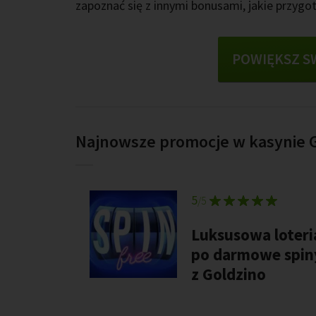
zapoznać się z innymi bonusami, jakie przygo
POWIĘKSZ S
Najnowsze promocje w kasynie 
5
/5
Luksusowa loteri
po darmowe spin
z Goldzino