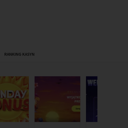
RANKING KASYN