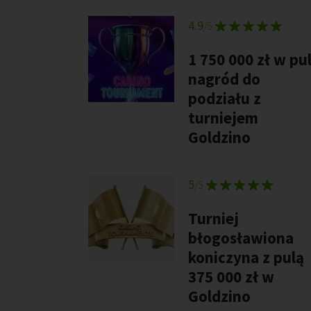
4.9
/5
1 750 000 zł w pul
nagród do
podziału z
turniejem
Goldzino
5
/5
Turniej
błogosławiona
koniczyna z pulą
375 000 zł w
Goldzino