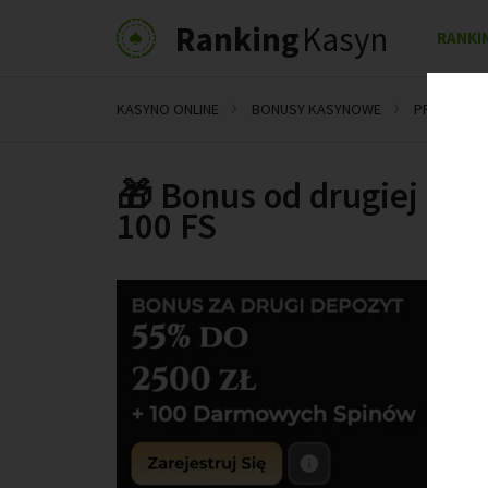
Ranking
Kasyn
RANKI
KASYNO ONLINE
BONUSY KASYNOWE
PROMOCJE
🎁 Bonus od drugiej wpła
100 FS