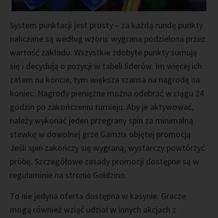
System punktacji jest prosty – za każdą rundę punkty
naliczane są według wzoru: wygrana podzielona przez
wartość zakładu. Wszystkie zdobyte punkty sumują
się i decydują o pozycji w tabeli liderów. Im więcej ich
zatem na koncie, tym większa szansa na nagrodę na
koniec. Nagrody pieniężne można odebrać w ciągu 24
godzin po zakończeniu turnieju. Aby je aktywować,
należy wykonać jeden przegrany spin za minimalną
stawkę w dowolnej grze Gamzix objętej promocją.
Jeśli spin zakończy się wygraną, wystarczy powtórzyć
próbę. Szczegółowe zasady promocji dostępne są w
regulaminie na stronie Goldzino.
To nie jedyna oferta dostępna w kasynie. Gracze
mogą również wziąć udział w innych akcjach z