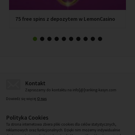
75 free spins z depozytem w LemonCasino
Kontakt
Zapraszamy do kontaktu na info[@]ranking-kasyn.com
Dowiedz się więcej
O nas
Polityka Cookies
Ta strona internetowa zbiera pliki cookies dla celów statystycznych,
reklamowych oraz funkcjonalnych. Dzięki nim możemy indywidualnie