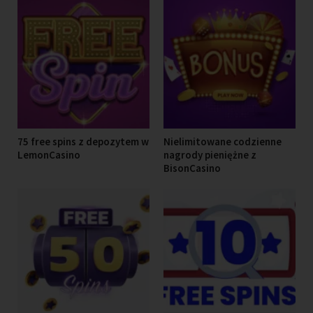
75 free spins z depozytem w
Nielimitowane codzienne
LemonCasino
nagrody pieniężne z
BisonCasino