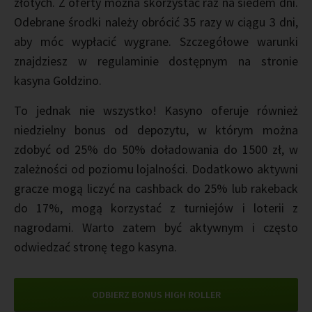
złotych. Z oferty można skorzystać raz na siedem dni.
Odebrane środki należy obrócić 35 razy w ciągu 3 dni,
aby móc wypłacić wygrane. Szczegółowe warunki
znajdziesz w regulaminie dostępnym na stronie
kasyna Goldzino.
To jednak nie wszystko! Kasyno oferuje również
niedzielny bonus od depozytu, w którym można
zdobyć od 25% do 50% doładowania do 1500 zł, w
zależności od poziomu lojalności. Dodatkowo aktywni
gracze mogą liczyć na cashback do 25% lub rakeback
do 17%, mogą korzystać z turniejów i loterii z
nagrodami. Warto zatem być aktywnym i często
odwiedzać stronę tego kasyna.
ODBIERZ BONUS HIGH ROLLER