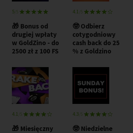
5
4.1
/5
/5
🎁 Bonus od
🤓 Odbierz
drugiej wpłaty
cotygodniowy
w GoldZino - do
cash back do 25
2500 zł z 100 FS
% z Goldzino
4.1
4.3
/5
/5
🎁 Miesięczny
🤓 Niedzielne