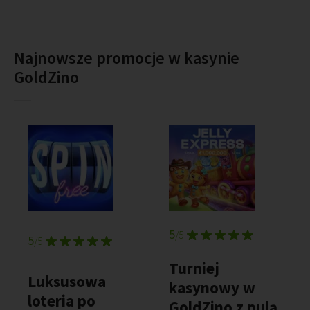
Najnowsze promocje w kasynie
GoldZino
5
/5
5
/5
Turniej
Luksusowa
kasynowy w
loteria po
GoldZino z pulą