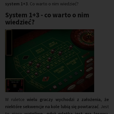
system 1+3
. Co warto o nim wiedzieć?
System 1+3 - co warto o nim
wiedzieć?
W ruletce
wielu graczy wychodzi z założenia, że
niektóre sekwencje na kole lubią się powtarzać
. Jest
to nieco
wątpliwe, gdyż ruletka jest gra losow
ą.