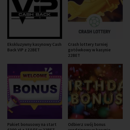
Ekskluzywny kasynowy Cash
Crash lottery turniej
Back VIP z 22BET
gotówkowy w kasynie
22BET
Pakiet bonusowy na start
Odbierz swój bonus
6300 zł z 150 FS w 22BET
urodzinowy w kasynie