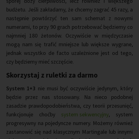
sporej dozy cierpliwości, lecz również i większego
budżetu. Jeśli zakładamy, że chcemy zagrać 45 razy, a
następnie powtórzyć ten sam schemat z nowymi
numerami, to przy 90 grach potrzebować będziemy co
najmniej 180 żetonów. Oczywiście w międzyczasie
mogą nam się trafić mniejsze lub większe wygrane,
jednak wszystko de facto uzależnione jest od tego,
czy będziemy mieć szczęście.
Skorzystaj z ruletki za darmo
System 1+3
nie musi być oczywiście jedynym, który
będzie przez nas stosowany. Na nieco podobnej
zasadzie prawdopodobieństwa, czy teorii przesunięć,
funkcjonuje choćby
system sekwencyjny
, system
progresywny na pojedyncze numery. Możemy również
zastanowić się nad klasycznym Martingale lub innymi