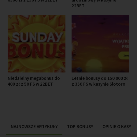
22BET
Niedzielny megabonus do
Letnie bonusy do 150 000 zł
400 zł z 50 FS w 22BET
z 350 FS w kasynie Slotoro
NAJNOWSZE ARTYKUŁY
TOP BONUSY
OPINIE O KASYN