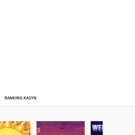
RANKING KASYN