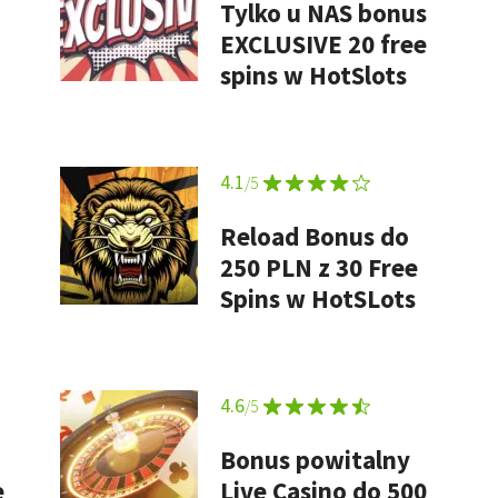
Tylko u NAS bonus
EXCLUSIVE 20 free
spins w HotSlots
4.1
/5
Reload Bonus do
250 PLN z 30 Free
Spins w HotSLots
4.6
/5
Bonus powitalny
e
Live Casino do 500