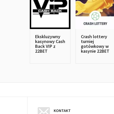
Ekskluzywny
Crash lottery
kasynowy Cash
turniej
Back VIP z
gotówkowy w
22BET
kasynie 22BET
KONTAKT