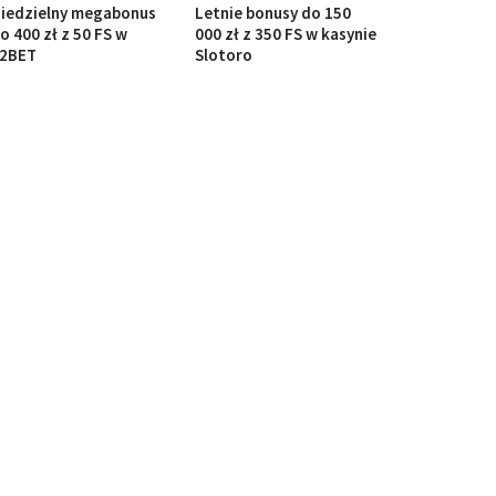
iedzielny megabonus
Letnie bonusy do 150
o 400 zł z 50 FS w
000 zł z 350 FS w kasynie
2BET
Slotoro