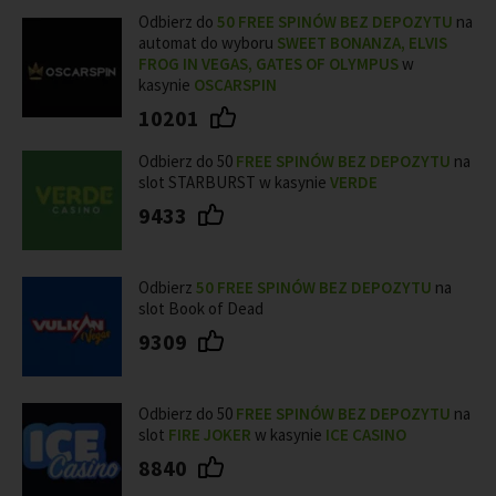
Odbierz do
50
FREE SPINÓW BEZ DEPOZYTU
na
automat do wyboru
SWEET BONANZA, ELVIS
FROG IN VEGAS, GATES OF OLYMPUS
w
kasynie
OSCARSPIN
10201
Odbierz do 50
FREE SPINÓW BEZ DEPOZYTU
na
slot STARBURST w kasynie
VERDE
9433
Odbierz
50 FREE SPINÓW BEZ DEPOZYTU
na
slot Book of Dead
9309
Odbierz do 50
FREE SPINÓW BEZ DEPOZYTU
na
slot
FIRE JOKER
w kasynie
ICE CASINO
8840