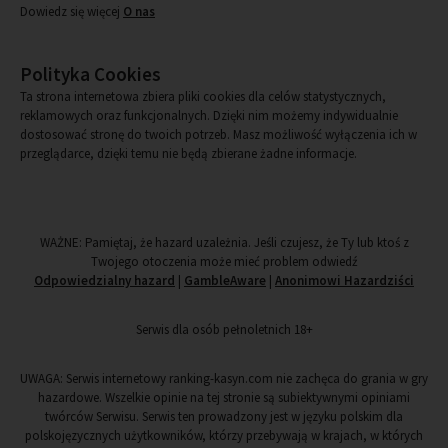
Dowiedz się więcej
O nas
Polityka Cookies
Ta strona internetowa zbiera pliki cookies dla celów statystycznych,
reklamowych oraz funkcjonalnych. Dzięki nim możemy indywidualnie
dostosować stronę do twoich potrzeb. Masz możliwość wyłączenia ich w
przeglądarce, dzięki temu nie będą zbierane żadne informacje.
WAŻNE: Pamiętaj, że hazard uzależnia. Jeśli czujesz, że Ty lub ktoś z
Twojego otoczenia może mieć problem odwiedź
Odpowiedzialny hazard
|
GambleAware
|
Anonimowi Hazardziści
Serwis dla osób pełnoletnich 18+
UWAGA: Serwis internetowy ranking-kasyn.com nie zachęca do grania w gry
hazardowe. Wszelkie opinie na tej stronie są subiektywnymi opiniami
twórców Serwisu. Serwis ten prowadzony jest w języku polskim dla
polskojęzycznych użytkowników, którzy przebywają w krajach, w których