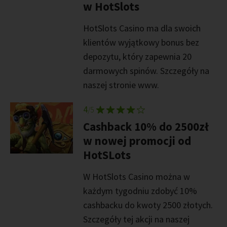
w HotSlots
HotSlots Casino ma dla swoich
klientów wyjątkowy bonus bez
depozytu, który zapewnia 20
darmowych spinów. Szczegóły na
naszej stronie www.
4
/5
Cashback 10% do 2500zł
w nowej promocji od
HotSLots
W HotSlots Casino można w
każdym tygodniu zdobyć 10%
cashbacku do kwoty 2500 złotych.
Szczegóły tej akcji na naszej