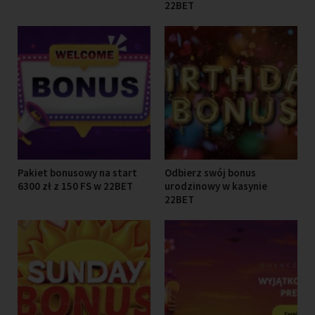
22BET
Pakiet bonusowy na start
Odbierz swój bonus
6300 zł z 150 FS w 22BET
urodzinowy w kasynie
22BET