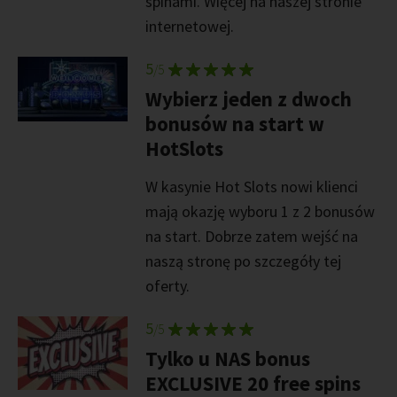
spinami. Więcej na naszej stronie
internetowej.
5
/5
Wybierz jeden z dwoch
bonusów na start w
HotSlots
W kasynie Hot Slots nowi klienci
mają okazję wyboru 1 z 2 bonusów
na start. Dobrze zatem wejść na
naszą stronę po szczegóły tej
oferty.
5
/5
Tylko u NAS bonus
EXCLUSIVE 20 free spins