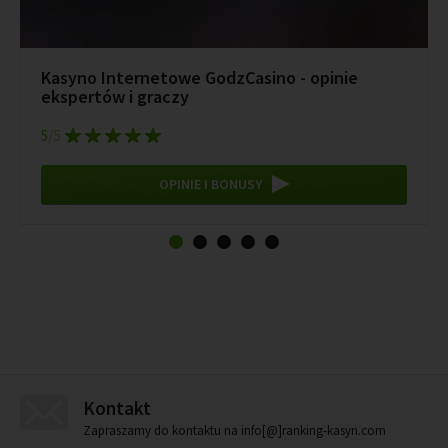
🎖 Kasyno Internetowe FireBall - opinie
ekspertów i graczy
4.7
/5
OPINIE I BONUSY
Kontakt
Zapraszamy do kontaktu na info[@]ranking-kasyn.com