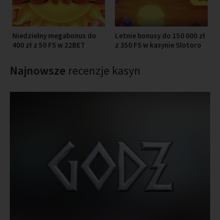
Niedzielny megabonus do
Letnie bonusy do 150 000 zł
400 zł z 50 FS w 22BET
z 350 FS w kasynie Slotoro
Najnowsze
recenzje kasyn