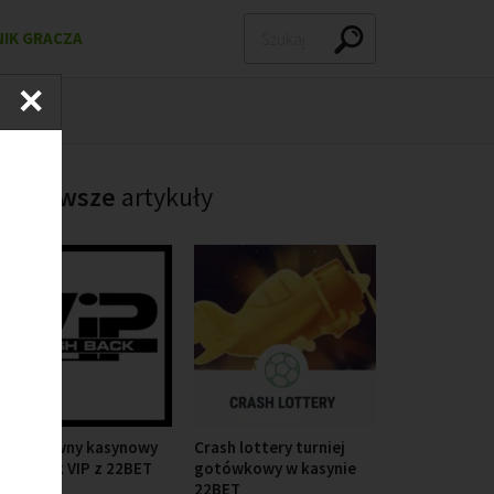
IK GRACZA
✕
Najnowsze
artykuły
kskluzywny kasynowy
Crash lottery turniej
ash Back VIP z 22BET
gotówkowy w kasynie
22BET