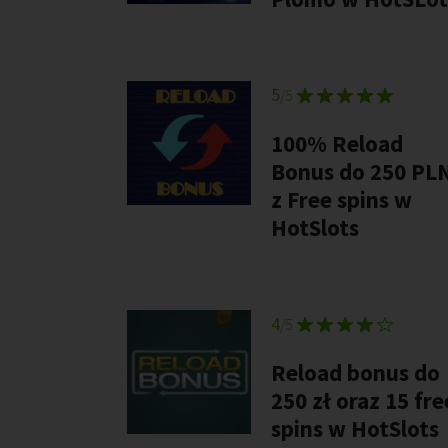
5
/5
100% Reload
Bonus do 250 PL
z Free spins w
HotSlots
4
/5
Reload bonus do
250 zł oraz 15 fre
spins w HotSlots