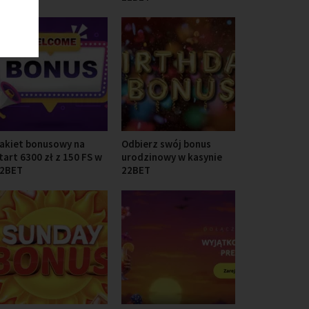
akiet bonusowy na
Odbierz swój bonus
tart 6300 zł z 150 FS w
urodzinowy w kasynie
2BET
22BET