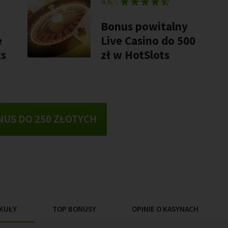
4.6
/5
Bonus powitalny
e
Live Casino do 500
ts
zł w HotSlots
NUS DO 250 ZŁOTYCH
KUŁY
TOP BONUSY
OPINIE O KASYNACH