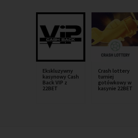
Ekskluzywny
Crash lottery
kasynowy Cash
turniej
Back VIP z
gotówkowy w
22BET
kasynie 22BET