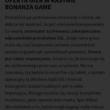
OFERTA GIER W KASYNIE
BONANZA GAME
Poznaliście już podstawowe informacje o firmie, ale
dobrze też wiedzieć, że jest właściwie licencjonowana.
Co więcej,
strona jest szyfrowana i zabezpieczona
odpowiednimi protokołami SSL.
Dzięki temu gracz
może się czuć bezpiecznie zarówno w kontekście
swojej rozgrywki jak i posiadanych pieniędzy.
Strona
jest także responsywna.
Oznacza to, że dostosuje się
do użytkowanego przez was urządzenia. Nie ma
znaczenia, czy będzie to smartfon czy tablet, a system
operacyjny to Windows bądź iOS i Android.
Intuicyjność działań mobilnych jest w pełni
imponująca, dlatego możecie się cieszyć kompletem
możliwości, jakie zapewni wam marka. Spin Million
dba dokładnie o to, byście mogli sięgnąć wyłącznie po