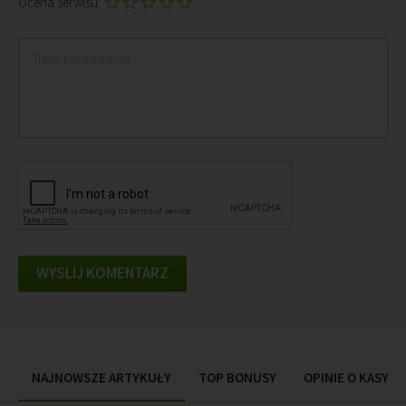
Ocena serwisu:
WYSLIJ KOMENTARZ
NAJNOWSZE ARTYKUŁY
TOP BONUSY
OPINIE O KASYN