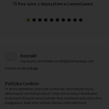
75 free spins z depozytem w LemonCasino
Kontakt
Zapraszamy do kontaktu na info[@]ranking-kasyn.com
Dowiedz się więcej
O nas
Polityka Cookies
Ta strona internetowa zbiera pliki cookies dla celów statystycznych,
reklamowych oraz funkcjonalnych. Dzięki nim możemy indywidualnie
dostosować stronę do twoich potrzeb. Masz możliwość wyłączenia ich w
przeglądarce, dzięki temu nie będą zbierane żadne informacje.