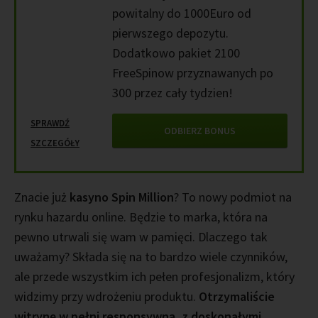
powitalny do 1000Euro od
pierwszego depozytu.
Dodatkowo pakiet 2100
FreeSpinow przyznawanych po
300 przez cały tydzien!
SPRAWDŹ
ODBIERZ BONUS
SZCZEGÓŁY
Znacie już
kasyno Spin Million
? To nowy podmiot na
rynku hazardu online. Będzie to marka, która na
pewno utrwali się wam w pamięci. Dlaczego tak
uważamy? Składa się na to bardzo wiele czynników,
ale przede wszystkim ich pełen profesjonalizm, który
widzimy przy wdrożeniu produktu.
Otrzymaliście
witrynę w pełni responsywną, z doskonałymi