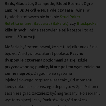
Birds, Gladiator, Stampede, Blood Eternal, Ogre
Empire, Dr. Jekyll & Mr. Hyde czy FaFa Twins.
W
tytułach stołowych nie braknie
Stud Poker
,
Ruletka online
,
Baccarat (Bakarat)
czy
Blackjacka
i
kilku innych.
Pełne zestawienie tej kategorii to aż
niemal 30 pozycji.
Możecie być zatem pewni, że się tutaj nikt nudzić nie
będzie. A aktywność akurat popłaca.
Kasyno
dysponuje czterema poziomami za grę, gdzie
przyznawane są punkty, które potem wymienicie na
cenne nagrody.
Zagadnienie systemu
lojalnościowego rozpisane jest tak: „Od momentu,
kiedy dokonasz pierwszego depozytu w Spin Million i
zaczniesz grać, zaczniesz być nagradzany! Po zebraniu
wystarczającej liczby Punktów Nagród możesz