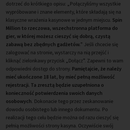
dotrzeć do krótkiego opisu: „Połączyliśmy wszystkie
wypróbowane i znane elementy, które składają się na
klasyczne wrażenia kasynowe w jednym miejscu.
Spin
Million to rzeczowa, wszechstronna platforma do
gier, w której możesz cieszyć się dobrą, czystą
zabawą bez zbędnych gadżetów.
” Jeśli chcecie się
zalogować na stronie, wystarczy na nią przejść i
kliknąć zielonkawy przycisk „Dołącz”. Zapewni to wam
odpowiedni dostęp do strony.
Pamiętajcie, że należy
mieć ukończone 18 lat, by mieć pełną możliwość
rejestracji. Ta zresztą będzie uzupełniona o
konieczność potwierdzenia swoich danych
osobowych
. Dokonacie tego przez zeskanowanie
dowodu osobistego lub innego dokumentu. Po
realizacji tego celu będzie można od razu cieszyć się
pełnią możliwości strony kasyna. Oczywiście swój