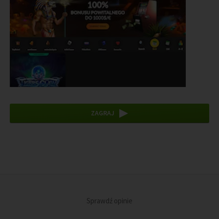
ZAGRAJ
Sprawdź opinie