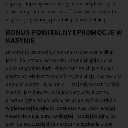
depozyt dopasujecie do licznych metod płatniczych,
które będą tam na was czekać. A oczywiście wpłata
wiąże się z promocją powitalną i każdą kolejną.
BONUS POWITALNY I PROMOCJE W
KASYNIE
Depozyt to promocje, a tych na stronie Spin Million
jest kilka. Przede wszystkim kasyno skupiło się na
dwóch zagadnieniach. Pierwszym z nich jest bonus
powitalny. Nie jest to jednak zwykła akcja, nastawiona
na jedną wpłatę. Bynajmniej. Tutaj cały system działa
inaczej i jest bardziej rozbudowany, dzięki czemu
gracze sięgną nie po jeden, ale aż po pięć dodatków
.
W pierwszej kolejności czeka na was 100% więcej
nawet do 1 000 euro, w drugiej i każdej kolejnej aż
50% do 500€. Dzięki temu łącznie zyskacie 3 000