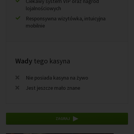
Ciekawy system VIP oraz nagród
lojalnościowych
Responsywna wizytówka, intuicyjna
mobilnie
Wady
tego kasyna
Nie posiada kasyna na żywo
Jest jeszcze mało znane
ZAGRAJ