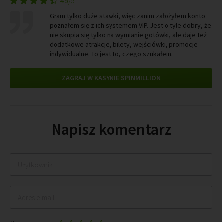
4.5
/5
Gram tylko duże stawki, więc zanim założyłem konto
poznałem się z ich systemem VIP. Jest o tyle dobry, że
nie skupia się tylko na wymianie gotówki, ale daje też
dodatkowe atrakcje, bilety, wejściówki, promocje
indywidualne. To jest to, czego szukałem.
ZAGRAJ W KASYNIE SPINMILLION
Napisz komentarz