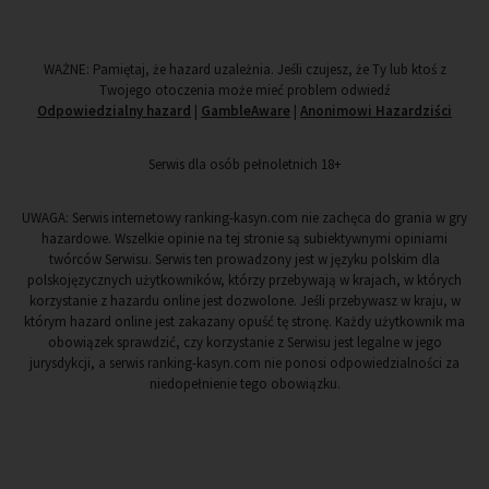
WAŻNE: Pamiętaj, że hazard uzależnia. Jeśli czujesz, że Ty lub ktoś z
Twojego otoczenia może mieć problem odwiedź
Odpowiedzialny hazard
|
GambleAware
|
Anonimowi Hazardziści
Serwis dla osób pełnoletnich 18+
UWAGA: Serwis internetowy ranking-kasyn.com nie zachęca do grania w gry
hazardowe. Wszelkie opinie na tej stronie są subiektywnymi opiniami
twórców Serwisu. Serwis ten prowadzony jest w języku polskim dla
polskojęzycznych użytkowników, którzy przebywają w krajach, w których
korzystanie z hazardu online jest dozwolone. Jeśli przebywasz w kraju, w
którym hazard online jest zakazany opuść tę stronę. Każdy użytkownik ma
obowiązek sprawdzić, czy korzystanie z Serwisu jest legalne w jego
jurysdykcji, a serwis ranking-kasyn.com nie ponosi odpowiedzialności za
niedopełnienie tego obowiązku.