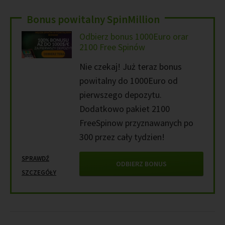
Bonus powitalny SpinMillion
Odbierz bonus 1000Euro orar
2100 Free Spinów
Nie czekaj! Już teraz bonus
powitalny do 1000Euro od
pierwszego depozytu.
Dodatkowo pakiet 2100
FreeSpinow przyznawanych po
300 przez cały tydzien!
SPRAWDŹ
ODBIERZ BONUS
SZCZEGÓŁY