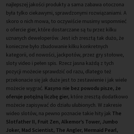
najlepszej jakości produkty a sama zabawa otoczona
była tylko ciekawymi, sprawdzonymi rozwiązaniami. A
skoro o nich mowa, to oczywiście musimy wspomnieć
o ofercie gier, które dostarczane są tu przez kilku
uznanych deweloperów. Jest ich zresztą tak dużo, że
konieczne było zbudowanie kilku konkretnych
kategorii, od nowości, jackpotów, przez gry stołowe,
sloty video i pełen spis. Rzecz jasna każdą z tych
pozycji możecie sprawdzić od razu, dlatego też
przekonacie się jak duże jest to zestawienie i jak wiele
możecie wygrać.
Kasyno nie bez powodu pisze, że
oferuje potężną liczbę gier,
które zresztą dodatkowo
możecie zapisywać do działu ulubionych. W zakresie
wideo slotów, na pewno poznacie takie hity jak
The
Slotfather II, Fruit Zen, Alkemor’s Tower, Jumbo
Joker, Mad Scientist, The Angler, Mermaid Pearl,