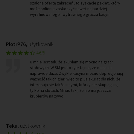
szaloną ofertę zakręceń, to zyskacie pakiet, który
może solidnie zaskoczyć nawet najbardziej
wyrafinowanego i wytrawnego gracza kasyn.
PiotrP76,
użytkownik
4.6
/5
U mnie jest tak, że skupiam się mocno na grach
stołowych. W SM jest o tyle fajnie, ze mają ich
naprawdę dużo. Zwykle kasyna mocno deprecjonują
ważność takich gier, więc to plus akurat dla nich, że
interesują się także innymi, którzy nie skupiają się
tylko na slotach. Minus taki, że nie ma jeszcze
krupierów na żywo
Teku,
użytkownik