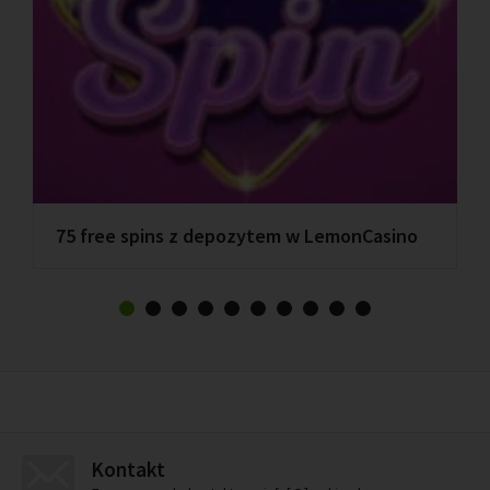
75 free spins z depozytem w LemonCasino
Kontakt