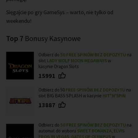
Sięgajcie po gry GameSys – warto, nie tylko od
weekendu!
Top 7
Bonusy Kasynowe
Odbierz do
50 FREE SPINÓW BEZ DEPOZYTU
na
slot
LADY WOLF MOON MEGAWAYS
w
kasynie Dragon Slots
15991
Odbierz do 50
FREE SPINÓW BEZ DEPOZYTU
na
slot BIG BASS SPLASH w kasynie
HIT"N'SPIN
13887
Odbierz do
50
FREE SPINÓW BEZ DEPOZYTU
na
automat do wyboru
SWEET BONANZA, ELVIS
FROG IN VEGAS, GATES OF OLYMPUS
w