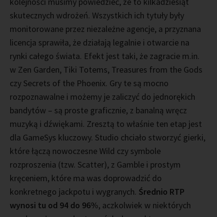
kolejności musimy powiedzieć, że to kilkadziesiąt
skutecznych wdrożeń. Wszystkich ich tytuły były
monitorowane przez niezależne agencje, a przyznana
licencja sprawiła, że działają legalnie i otwarcie na
rynki całego świata. Efekt jest taki, że zagracie m.in.
w Zen Garden, Tiki Totems, Treasures from the Gods
czy Secrets of the Phoenix. Gry te są mocno
rozpoznawalne i możemy je zaliczyć do jednorękich
bandytów – są proste graficznie, z banalną wręcz
muzyką i dźwiękami. Zresztą to właśnie ten etap jest
dla GameSys kluczowy. Studio chciało stworzyć gierki,
które łączą nowoczesne Wild czy symbole
rozproszenia (tzw. Scatter), z Gamble i prostym
kręceniem, które ma was doprowadzić do
konkretnego jackpotu i wygranych.
Średnio RTP
wynosi tu od 94 do 96%
, aczkolwiek w niektórych