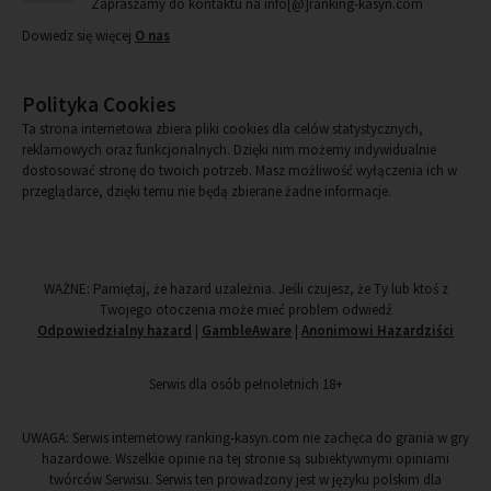
Zapraszamy do kontaktu na info[@]ranking-kasyn.com
Dowiedz się więcej
O nas
Polityka Cookies
Ta strona internetowa zbiera pliki cookies dla celów statystycznych,
reklamowych oraz funkcjonalnych. Dzięki nim możemy indywidualnie
dostosować stronę do twoich potrzeb. Masz możliwość wyłączenia ich w
przeglądarce, dzięki temu nie będą zbierane żadne informacje.
WAŻNE: Pamiętaj, że hazard uzależnia. Jeśli czujesz, że Ty lub ktoś z
Twojego otoczenia może mieć problem odwiedź
Odpowiedzialny hazard
|
GambleAware
|
Anonimowi Hazardziści
Serwis dla osób pełnoletnich 18+
UWAGA: Serwis internetowy ranking-kasyn.com nie zachęca do grania w gry
hazardowe. Wszelkie opinie na tej stronie są subiektywnymi opiniami
twórców Serwisu. Serwis ten prowadzony jest w języku polskim dla