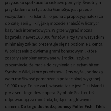
przypadku spotkacie tu ciekawe pomysły. Świetnym
przykładem oferty studia GameSys jest przede
wszystkim Tiki Island. To jedna z propozycji należąca
do całej serii „Tiki”, jaką możecie znaleźć w licznych
kasynach internetowych. W grze wygrać można
bagatela, nawet 100 000 funtów. Przy tym wszystkim
minimalny zakład prezentuje się na poziomie 1 centa.
W połączeniu z dwiema grami bonusowymi, które
zostały zaimplementowane w środku, szybko
zrozumiecie, że macie do czynienia z niezłym hitem.
Symbole Wild, które przedstawiliśmy wyżej, oddadzą
wam możliwość pomnożenia potencjalnej wygranej
10,000 razy. To nie żart, właśnie takie jest Tiki Island i
gry z serii tego dewelopera. Symbole Scatter też
odpowiadają za mnożniki, będące tu głównym
daniem.
Do tego dochodzą bonusy Puffer Fish i Tiki’s