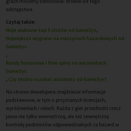
grach możemy odnotować drobne od tego
odstępstwa.
Czytaj także:
Moje ulubione top 5 slotów od GameSys
,
Największe wygrane na maszynach hazardowych od
GameSys
,
Rundy bonusowe i free spiny na automatach
GameSys
,
Czy można oszukać automaty od GameSys?
Na stronie dewelopera znajdziecie informacje
podstawowe, w tym o przyznanych licencjach,
wyróżnieniach i celach. Każda z gier przechodzi rzecz
jasna nie tylko wewnętrzną, ale też zewnętrzną
kontrolę podmiotów odpowiedzialnych za hazard w