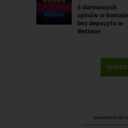
5 darmowych
spinów w bonusi
bez depozytu w
Betsson
ODBIERZ
NAJNOWSZE ARTY