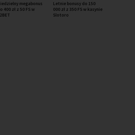
iedzielny megabonus
Letnie bonusy do 150
o 400 zł z 50 FS w
000 zł z 350 FS w kasynie
2BET
Slotoro