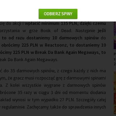
16 do 30 września 2021 roku
.
ODBIERZ SPINY
Jest to akcja związana z depozytem i obrotem w
ię do akcji i
wpłacić minimum 135 PLN, dzięki czemu
rzystania w grze Book of Dead. Następnie
jeśli
, to od razu dostaniemy 10 darmowych spinów
do
i obrócimy 225 PLN w Reactoonz, to dostaniemy 10
rócimy 225 PLN w Break Da Bank Again Megaways, to
P
s
reak Da Bank Again Megaways.
2
 do 35 darmowych spinów, z czego każdy z nich ma
tym, że gracz musi rozpocząć grę z darmowymi spinami
a. Z kolei wszystkie wygrane z darmowych spinów
obrócone 35 razy w ciągu 3 dni od momentu dodania
akład wynosi w tym wypadku 27 PLN. Szczegóły całej
w regulaminie. Zachęcamy także do sprawdzenia innych