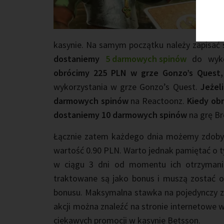
kasynie. Na samym początku należy zapisać s
dostaniemy
5 darmowych spinów
do wyko
obrócimy 225 PLN w grze Gonzo’s Quest
wykorzystania w grze Gonzo’s Quest.
Jeżel
darmowych spinów
na Reactoonz.
Kiedy ob
dostaniemy 10 darmowych spinów
na grę B
Łącznie zatem każdego dnia możemy zdobyć
wartość 0.90 PLN. Warto jednak pamiętać o 
w ciągu 3 dni od momentu ich otrzymani
traktowane są jako bonus i muszą zostać 
bonusu. Maksymalna stawka na pojedynczy z
akcji można znaleźć na stronie internetowe 
ciekawych promocji w kasynie Betsson.