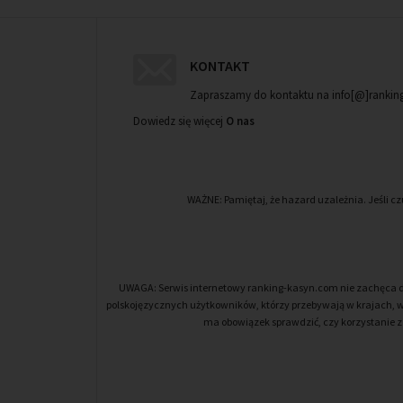
KONTAKT
Zapraszamy do kontaktu na info[@]rankin
Dowiedz się więcej
O nas
WAŻNE: Pamiętaj, że hazard uzależnia. Jeśli c
UWAGA: Serwis internetowy ranking-kasyn.com nie zachęca do 
polskojęzycznych użytkowników, którzy przebywają w krajach, w 
ma obowiązek sprawdzić, czy korzystanie z 