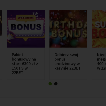
Pakiet
Odbierz swój
Nied
bonusowy na
bonus
mega
start 6300 zł z
urodzinowy w
400 z
150 FS w
kasynie 22BET
w 22
22BET