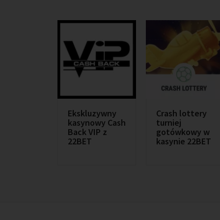
Ekskluzywny
Crash lottery
kasynowy Cash
turniej
Back VIP z
gotówkowy w
22BET
kasynie 22BET