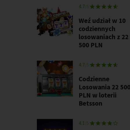
4.7
/5
Weź udział w 10
codziennych
losowaniach z 22
500 PLN
4.7
/5
Codzienne
Losowania 22 50
PLN w loterii
Betsson
4.1
/5