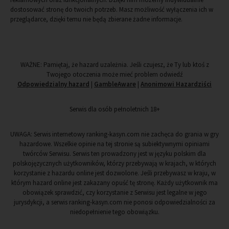
dostosować stronę do twoich potrzeb. Masz możliwość wyłączenia ich w
przeglądarce, dzięki temu nie będą zbierane żadne informacje.
WAŻNE: Pamiętaj, że hazard uzależnia. Jeśli czujesz, że Ty lub ktoś z
Twojego otoczenia może mieć problem odwiedź
Odpowiedzialny hazard
|
GambleAware
|
Anonimowi Hazardziści
Serwis dla osób pełnoletnich 18+
UWAGA: Serwis internetowy ranking-kasyn.com nie zachęca do grania w gry
hazardowe. Wszelkie opinie na tej stronie są subiektywnymi opiniami
twórców Serwisu. Serwis ten prowadzony jest w języku polskim dla
polskojęzycznych użytkowników, którzy przebywają w krajach, w których
korzystanie z hazardu online jest dozwolone. Jeśli przebywasz w kraju, w
którym hazard online jest zakazany opuść tę stronę. Każdy użytkownik ma
obowiązek sprawdzić, czy korzystanie z Serwisu jest legalne w jego
jurysdykcji, a serwis ranking-kasyn.com nie ponosi odpowiedzialności za
niedopełnienie tego obowiązku.