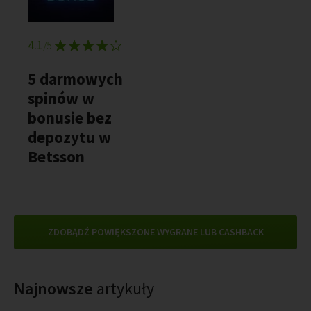
4.1
/5
5 darmowych
spinów w
bonusie bez
depozytu w
Betsson
ZDOBĄDŹ POWIĘKSZONE WYGRANE LUB CASHBACK
Najnowsze
artykuły