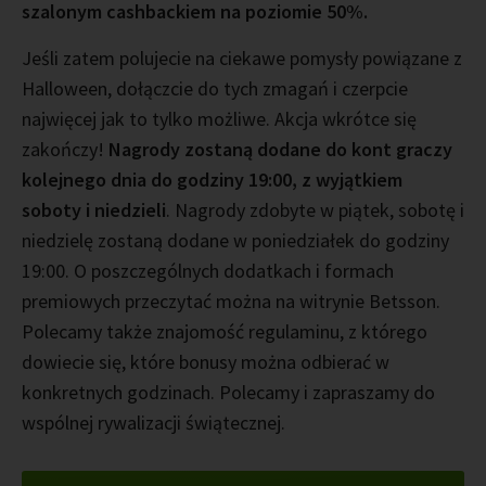
szalonym cashbackiem na poziomie 50%.
Jeśli zatem polujecie na ciekawe pomysły powiązane z
Halloween, dołączcie do tych zmagań i czerpcie
najwięcej jak to tylko możliwe. Akcja wkrótce się
zakończy!
Nagrody zostaną dodane do kont graczy
kolejnego dnia do godziny 19:00, z wyjątkiem
soboty i niedzieli
. Nagrody zdobyte w piątek, sobotę i
niedzielę zostaną dodane w poniedziałek do godziny
19:00. O poszczególnych dodatkach i formach
premiowych przeczytać można na witrynie Betsson.
Polecamy także znajomość regulaminu, z którego
dowiecie się, które bonusy można odbierać w
konkretnych godzinach. Polecamy i zapraszamy do
wspólnej rywalizacji świątecznej.