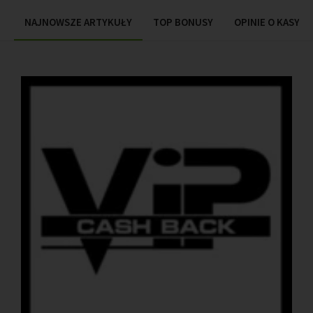
NAJNOWSZE ARTYKUŁY
TOP BONUSY
OPINIE O KASYN