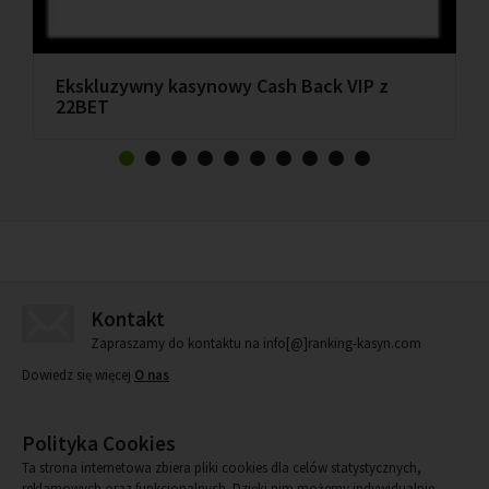
Ekskluzywny kasynowy Cash Back VIP z
22BET
Kontakt
Zapraszamy do kontaktu na info[@]ranking-kasyn.com
Dowiedz się więcej
O nas
Polityka Cookies
Ta strona internetowa zbiera pliki cookies dla celów statystycznych,
reklamowych oraz funkcjonalnych. Dzięki nim możemy indywidualnie