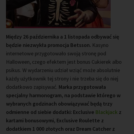
Między 26 października a 1 listopada odbywać się
będzie niezwykła promocja Betsson.
Kasyno
internetowe przygotowało swoją stronę pod
Halloween, czego efektem jest bonus Cukierek albo
psikus. W wydarzeniu udział wziąć może absolutnie
każdy użytkownik tej strony i nie trzeba się do niej
dodatkowo zapisywać.
Marka przygotowała
specjalny harmonogram, na podstawie którego w
wybranych godzinach obowiązywać będą trzy
odmienne od siebie dodatki: Exclusive
Blackjack
z
kartami bonusowymi, Exclusive Roulette z
dodatkiem 1 000 złotych oraz Dream Catcher z