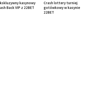
kskluzywny kasynowy
Crash lottery turniej
ash Back VIP z 22BET
gotówkowy w kasynie
22BET