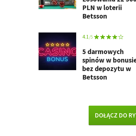
PLN w loterii
Betsson
4.1
/5
5 darmowych
spinów w bonusi
bez depozytu w
Betsson
DOŁĄCZ DO RYW