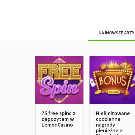
NAJNOWSZE ARTY
75 free spins z
Nielimitowane
depozytem w
codzienne
LemonCasino
nagrody
pieniężne z