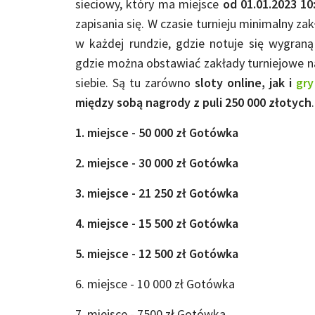
sieciowy, który ma miejsce
od 01.01.2023 10
zapisania się. W czasie turnieju minimalny z
w każdej rundzie, gdzie notuje się wygran
gdzie można obstawiać zakłady turniejowe na 
siebie. Są tu zarówno
sloty online, jak i
gry
między sobą nagrody z puli 250 000 złotych
.
1. miejsce - 50 000 zł Gotówka
2. miejsce - 30 000 zł Gotówka
3. miejsce - 21 250 zł Gotówka
4. miejsce - 15 500 zł Gotówka
5. miejsce - 12 500 zł Gotówka
6. miejsce - 10 000 zł Gotówka
7. miejsce - 7500 zł Gotówka