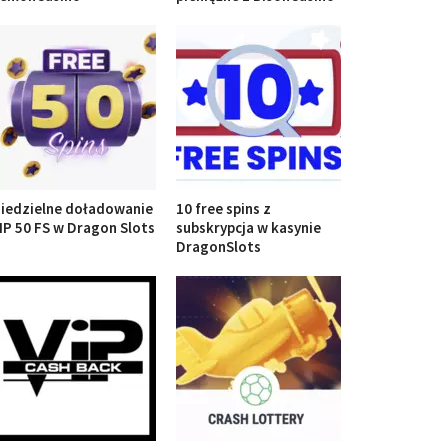
iedzielne doładowanie
10 free spins z
IP 50 FS w Dragon Slots
subskrypcja w kasynie
DragonSlots