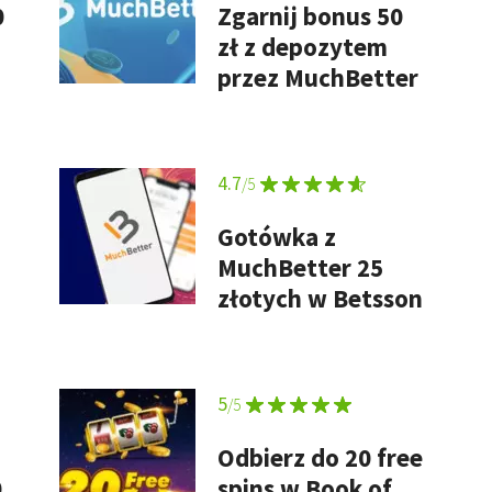
0
Zgarnij bonus 50
zł z depozytem
przez MuchBetter
4.7
/5
Gotówka z
MuchBetter 25
złotych w Betsson
5
/5
Odbierz do 20 free
0
spins w Book of