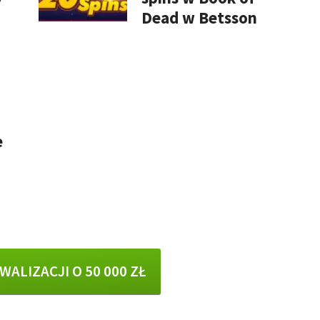
Dead w Betsson
e
ALIZACJI O 50 000 ZŁ