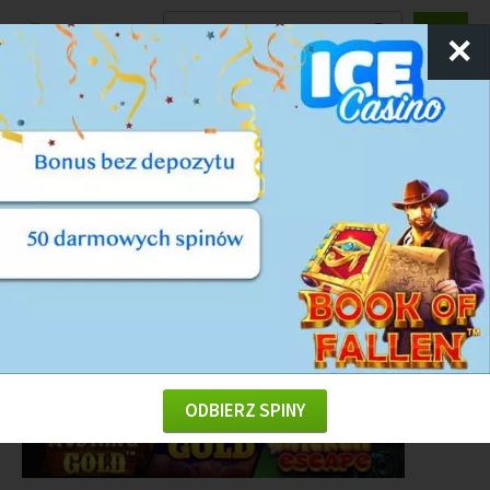
Ranking
Kasyn
✕
KASYNO ONLINE
BONUSY KASYNOWE
PROMOCJE UNIBET
Wygraj wycieczkę VIP na SAFARI z
kasynem Unibet
ODBIERZ SPINY