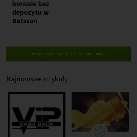
bonusie bez
depozytu w
Betsson
WYGRAJ SWOJĄ CZĘŚĆ Z PULI 800.000 ZŁ
Najnowsze
artykuły