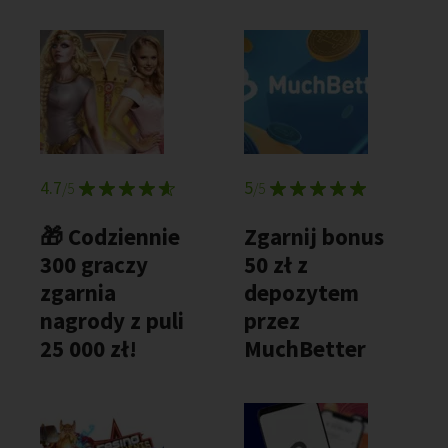
4.7
5
/5
/5
🎁 Codziennie
Zgarnij bonus
300 graczy
50 zł z
zgarnia
depozytem
nagrody z puli
przez
25 000 zł!
MuchBetter