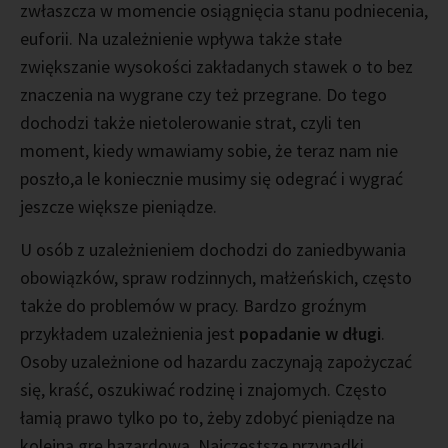
zwłaszcza w momencie osiągnięcia stanu podniecenia,
euforii. Na uzależnienie wpływa także stałe
zwiększanie wysokości zakładanych stawek o to bez
znaczenia na wygrane czy też przegrane. Do tego
dochodzi także nietolerowanie strat, czyli ten
moment, kiedy wmawiamy sobie, że teraz nam nie
poszło,a le koniecznie musimy się odegrać i wygrać
jeszcze większe pieniądze.
U osób z uzależnieniem dochodzi do zaniedbywania
obowiązków, spraw rodzinnych, małżeńskich, często
także do problemów w pracy. Bardzo groźnym
przykładem uzależnienia jest
popadanie w długi
.
Osoby uzależnione od hazardu zaczynają zapożyczać
się, kraść, oszukiwać rodzinę i znajomych. Często
łamią prawo tylko po to, żeby zdobyć pieniądze na
kolejną grę hazardową. Najczęstsze przypadki