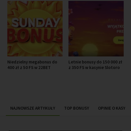
Niedzielny megabonus do
Letnie bonusy do 150 000 zł
400 zł z 50 FS w 22BET
z 350 FS w kasynie Slotoro
NAJNOWSZE ARTYKUŁY
TOP BONUSY
OPINIE O KASYN