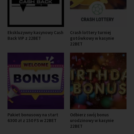
Ekskluzywny kasynowy Cash
Crash lottery turniej
Back VIP z 22BET
gotówkowy w kasynie
22BET
Pakiet bonusowy na start
Odbierz swój bonus
6300 zł z 150 FS w 22BET
urodzinowy w kasynie
22BET