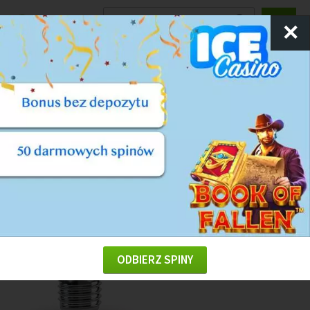
Ranking
Kasyn
✕
KASYNO ONLINE
PORADY KASYNOWE
HAZARD
Uzależnienie od hazardu
ODBIERZ SPINY