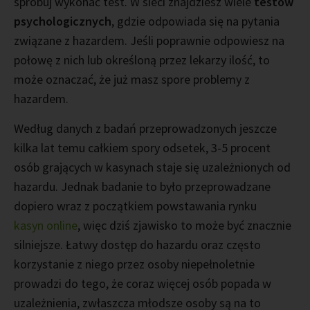
spróbuj wykonać test. W sieci znajdziesz wiele
testów
psychologicznych
, gdzie odpowiada się na pytania
związane z hazardem. Jeśli poprawnie odpowiesz na
połowę z nich lub określoną przez lekarzy ilość, to
może oznaczać, że już masz spore problemy z
hazardem.
Według danych z badań przeprowadzonych jeszcze
kilka lat temu całkiem spory odsetek, 3-5 procent
osób grających w kasynach staje się uzależnionych od
hazardu. Jednak badanie to było przeprowadzane
dopiero wraz z początkiem powstawania rynku
kasyn online
, więc dziś zjawisko to może być znacznie
silniejsze. Łatwy dostęp do hazardu oraz często
korzystanie z niego przez osoby niepełnoletnie
prowadzi do tego, że coraz więcej osób popada w
uzależnienia, zwłaszcza młodsze osoby są na to