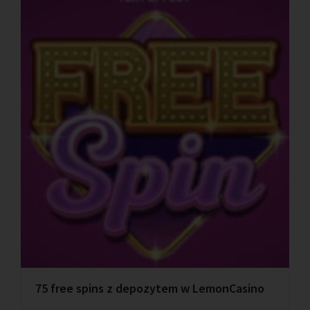
75 free spins z depozytem w LemonCasino