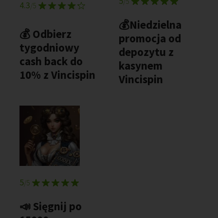
5
/5
4.3
/5
💰Niedzielna
💰 Odbierz
promocja od
tygodniowy
depozytu z
cash back do
kasynem
10% z Vincispin
Vincispin
5
/5
📣 Sięgnij po