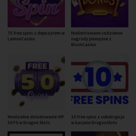
75 free spins z depozytem w
Nielimitowane codzienne
LemonCasino
nagrody pieniężne z
BisonCasino
Niedzielne doładowanie VIP
10 free spins z subskrypcja
50 FS w Dragon Slots
w kasynie DragonSlots