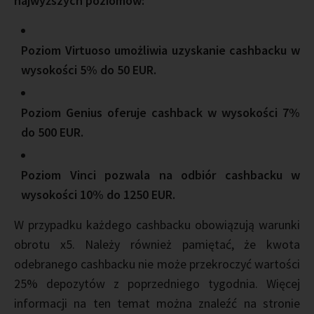
najwyższych poziomów:
Poziom Virtuoso umożliwia uzyskanie cashbacku w
wysokości 5% do 50 EUR.
Poziom Genius oferuje cashback w wysokości 7%
do 500 EUR.
Poziom Vinci pozwala na odbiór cashbacku w
wysokości 10% do 1250 EUR.
W przypadku każdego cashbacku obowiązują warunki
obrotu x5. Należy również pamiętać, że kwota
odebranego cashbacku nie może przekroczyć wartości
25% depozytów z poprzedniego tygodnia. Więcej
informacji na ten temat można znaleźć na stronie