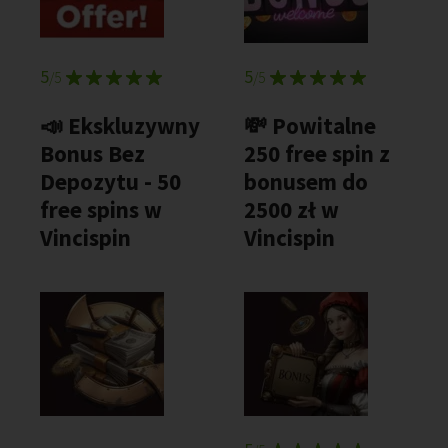
5
5
/5
/5
📣 Ekskluzywny
💸 Powitalne
Bonus Bez
250 free spin z
Depozytu - 50
bonusem do
free spins w
2500 zł w
Vincispin
Vincispin