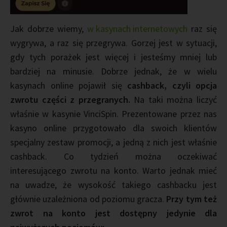
Jak dobrze wiemy,
w kasynach internetowych
raz się
wygrywa, a raz się przegrywa. Gorzej jest w sytuacji,
gdy tych porażek jest więcej i jesteśmy mniej lub
bardziej na minusie. Dobrze jednak, że w wielu
kasynach online pojawił się
cashback, czyli opcja
zwrotu części z przegranych.
Na taki można liczyć
właśnie w kasynie VinciSpin. Prezentowane przez nas
kasyno online przygotowało dla swoich klientów
specjalny zestaw promocji, a jedną z nich jest właśnie
cashback. Co tydzień można oczekiwać
interesującego zwrotu na konto. Warto jednak mieć
na uwadze, że wysokość takiego cashbacku jest
głównie uzależniona od poziomu gracza.
Przy tym też
zwrot na konto jest dostępny jedynie dla