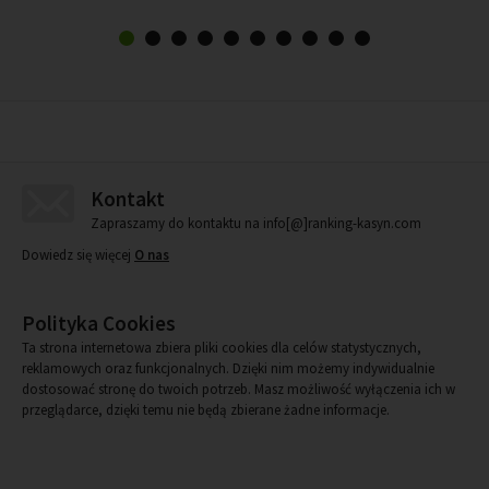
Kontakt
Zapraszamy do kontaktu na info[@]ranking-kasyn.com
Dowiedz się więcej
O nas
Polityka Cookies
Ta strona internetowa zbiera pliki cookies dla celów statystycznych,
reklamowych oraz funkcjonalnych. Dzięki nim możemy indywidualnie
dostosować stronę do twoich potrzeb. Masz możliwość wyłączenia ich w
przeglądarce, dzięki temu nie będą zbierane żadne informacje.