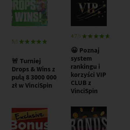
4.7
/5
5
/5
😀 Poznaj
system
🚨 Turniej
rankingu i
Drops & Wins z
korzyści VIP
pulą 8 3000 000
CLUB z
zł w VinciSpin
VinciSpin