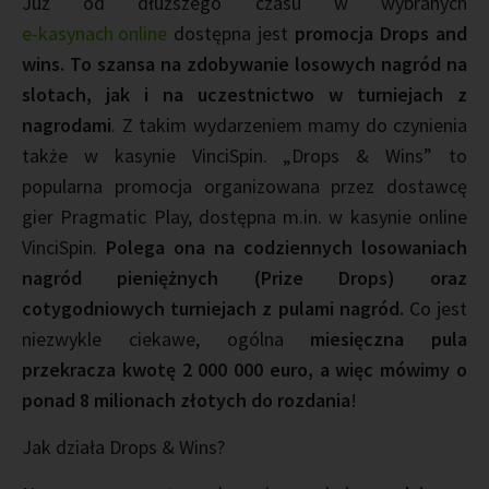
Już od dłuższego czasu w wybranych
e-kasynach online
dostępna jest
promocja Drops and
wins. To szansa na zdobywanie losowych nagród na
slotach, jak i na uczestnictwo w turniejach z
nagrodami
. Z takim wydarzeniem mamy do czynienia
także w kasynie VinciSpin. „Drops & Wins” to
popularna promocja organizowana przez dostawcę
gier Pragmatic Play, dostępna m.in. w kasynie online
VinciSpin.
Polega ona na codziennych losowaniach
nagród pieniężnych (Prize Drops) oraz
cotygodniowych turniejach z pulami nagród.
Co jest
niezwykle ciekawe, ogólna
miesięczna pula
przekracza kwotę 2 000 000 euro, a więc mówimy o
ponad 8 milionach złotych do rozdania
!
Jak działa Drops & Wins?