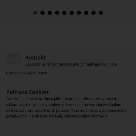
Kontakt
Zapraszamy do kontaktu na info[@]ranking-kasyn.com
Dowiedz się więcej
O nas
Polityka Cookies
Ta strona internetowa zbiera pliki cookies dla celów statystycznych,
reklamowych oraz funkcjonalnych. Dzięki nim możemy indywidualnie
dostosować stronę do twoich potrzeb. Masz możliwość wyłączenia ich w
przeglądarce, dzięki temu nie będą zbierane żadne informacje.