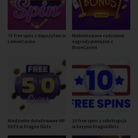
75 free spins z depozytem w
Nielimitowane codzienne
LemonCasino
nagrody pieniężne z
BisonCasino
Niedzielne doładowanie VIP
10 free spins z subskrypcja
50 FS w Dragon Slots
w kasynie DragonSlots