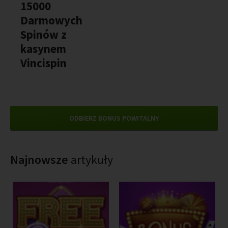
15000
Darmowych
Spinów z
kasynem
Vincispin
ODBIERZ BONUS POWITALNY
Najnowsze
artykuły