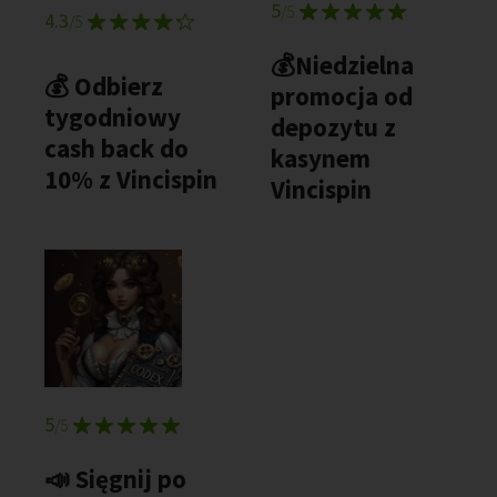
5
/5
4.3
/5
💰Niedzielna
💰 Odbierz
promocja od
tygodniowy
depozytu z
cash back do
kasynem
10% z Vincispin
Vincispin
5
/5
📣 Sięgnij po