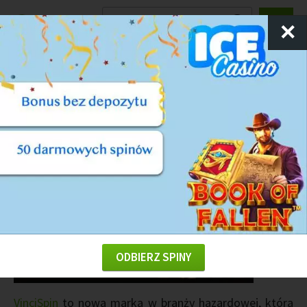
Ranking
Kasyn
✕
KASYNO ONLINE
BONUSY KASYNOWE
PROMOCJE VINCISP
💸 Powitalne 250 free spin z bonusem
do 2500 zł w Vincispin
ODBIERZ SPINY
VinciSpin
to nowa marka w branży hazardowej, która