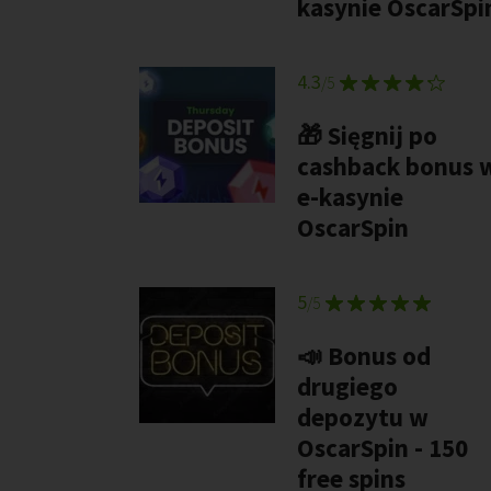
kasynie OscarSpi
4.3
/5
🎁 Sięgnij po
cashback bonus 
e-kasynie
OscarSpin
5
/5
📣 Bonus od
drugiego
depozytu w
OscarSpin - 150
free spins