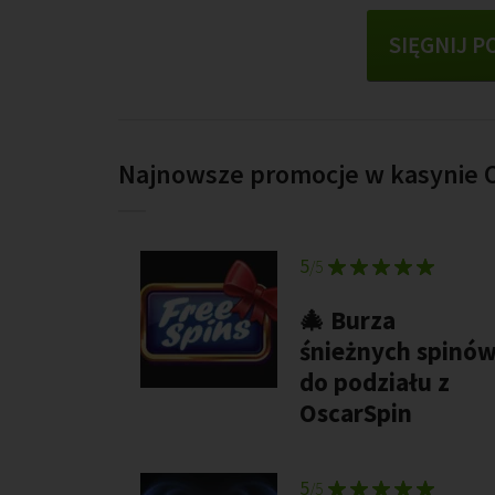
SIĘGNIJ 
Najnowsze promocje w kasynie 
5
/5
🎄 Burza
śnieżnych spinó
do podziału z
OscarSpin
5
/5