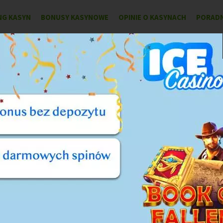
NG KASYN
BONUSY KASYNOWE
OPINIE O KASYNACH
PORADN
 OSCARSPIN
inów High Bet w kasynie
W kasynie OscarSpin
znajdziesz wiele atrakcyjnych
promocji i nagród, a jedną z najciekawszych jest
VIP Snowfall. W ramach tej zimowej akcji do
zdobycia jest aż
20 000 darmowych spinów z
wyższym zakładem
! Dzięki omawianej promocji te
7
święta będą naprawdę wyjątkowe — w OscarSpin
d
czeka bowiem aż 20 000 darmowych spinów High
L