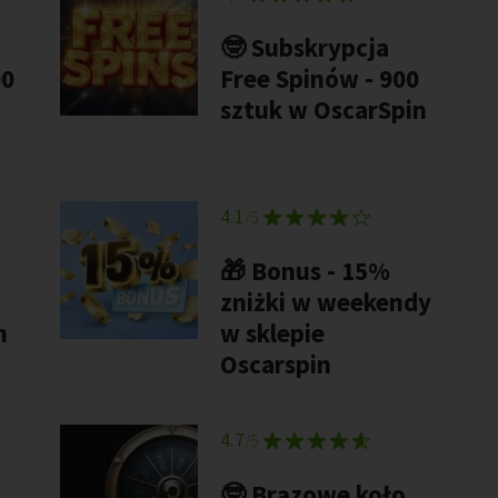
🤓 Subskrypcja
00
Free Spinów - 900
sztuk w OscarSpin
4.1
/5
🎁 Bonus - 15%
zniżki w weekendy
n
w sklepie
Oscarspin
4.7
/5
🤓 Brązowe koło