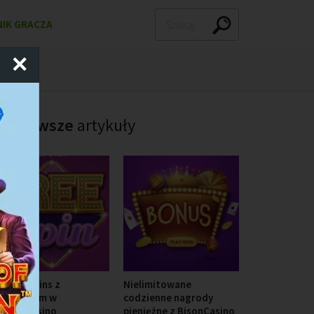
IK GRACZA
✕
Najnowsze
artykuły
5 free spins z
Nielimitowane
epozytem w
codzienne nagrody
emonCasino
pieniężne z BisonCasino