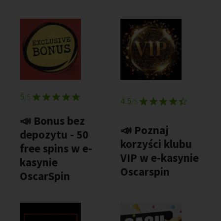
5
/5
4.5
/5
📣 Bonus bez
📣 Poznaj
depozytu - 50
korzyści klubu
free spins w e-
VIP w e-kasynie
kasynie
Oscarspin
OscarSpin