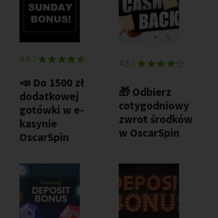
4.6
/5
4.3
/5
📣 Do 1500 zł
🎁 Odbierz
dodatkowej
cotygodniowy
gotówki w e-
zwrot środków
kasynie
w OscarSpin
OscarSpin