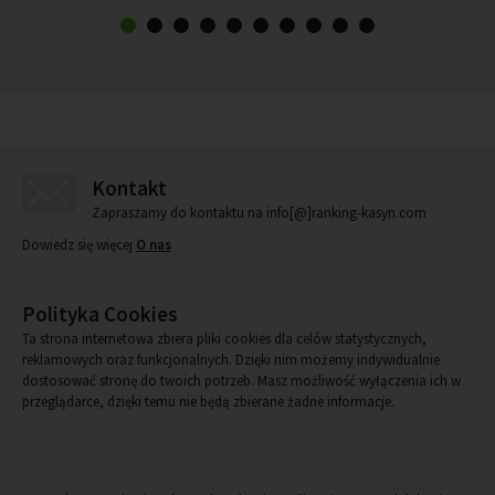
Kontakt
Zapraszamy do kontaktu na info[@]ranking-kasyn.com
Dowiedz się więcej
O nas
Polityka Cookies
Ta strona internetowa zbiera pliki cookies dla celów statystycznych,
reklamowych oraz funkcjonalnych. Dzięki nim możemy indywidualnie
dostosować stronę do twoich potrzeb. Masz możliwość wyłączenia ich w
przeglądarce, dzięki temu nie będą zbierane żadne informacje.