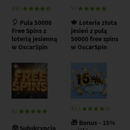
4.6
5
/5
/5
🎈 Pula 50000
🍁 Loteria złota
Free Spins z
jesień z pulą
loterią jesienną
50000 free spins
w OscarSpin
w OscarSpin
4.1
/5
5
/5
🎁 Bonus - 15%
🤓 Subskrypcja