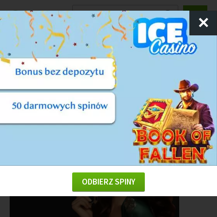
Ranking
Kasyn
✕
KASYNO ONLINE
BONUSY KASYNOWE
PROMOCJE OSCARS
🎉 Mania Pieniędzy w kasynie
OscarSpin z pulą 250000 zł
ODBIERZ SPINY