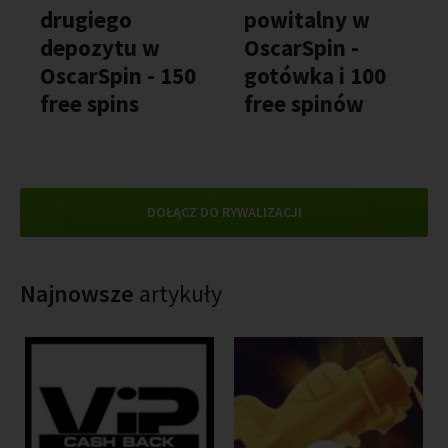
drugiego
powitalny w
depozytu w
OscarSpin -
OscarSpin - 150
gotówka i 100
free spins
free spinów
DOŁĄCZ DO RYWALIZACJI
Najnowsze
artykuły