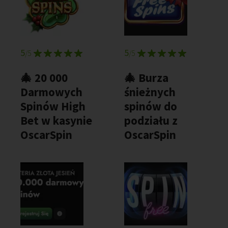
5
5
/5
/5
🎄 20 000
🎄 Burza
Darmowych
śnieżnych
Spinów High
spinów do
Bet w kasynie
podziału z
OscarSpin
OscarSpin