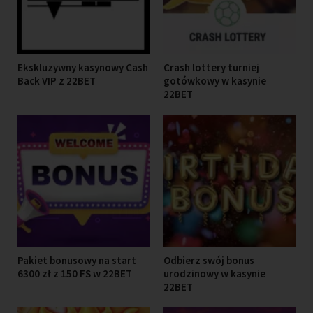
Ekskluzywny kasynowy Cash
Crash lottery turniej
Back VIP z 22BET
gotówkowy w kasynie
22BET
Pakiet bonusowy na start
Odbierz swój bonus
6300 zł z 150 FS w 22BET
urodzinowy w kasynie
22BET