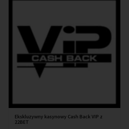
Ekskluzywny kasynowy Cash Back VIP z
22BET