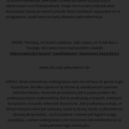
Ta strona internetowa zbiera pliki cookies dla celów statystycznych,
reklamowych oraz funkcjonalnych. Dzięki nim możemy indywidualnie
dostosować stronę do twoich potrzeb. Masz możliwość wyłączenia ich w
przeglądarce, dzięki temu nie będą zbierane żadne informacje.
WAŻNE: Pamiętaj, że hazard uzależnia. Jeśli czujesz, że Ty lub ktoś z
Twojego otoczenia może mieć problem odwiedź
Odpowiedzialny hazard
|
GambleAware
|
Anonimowi Hazardziści
Serwis dla osób pełnoletnich 18+
UWAGA: Serwis internetowy ranking-kasyn.com nie zachęca do grania w gry
hazardowe. Wszelkie opinie na tej stronie są subiektywnymi opiniami
twórców Serwisu. Serwis ten prowadzony jest w języku polskim dla
polskojęzycznych użytkowników, którzy przebywają w krajach, w których
korzystanie z hazardu online jest dozwolone. Jeśli przebywasz w kraju, w
którym hazard online jest zakazany opuść tę stronę. Każdy użytkownik ma
obowiązek sprawdzić, czy korzystanie z Serwisu jest legalne w jego
jurysdykcji, a serwis ranking-kasyn.com nie ponosi odpowiedzialności za
niedopełnienie tego obowiązku.