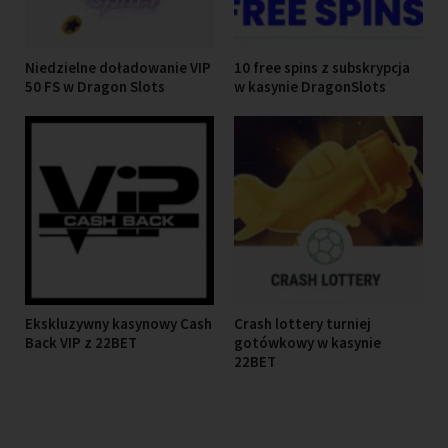
Niedzielne doładowanie VIP
10 free spins z subskrypcja
50 FS w Dragon Slots
w kasynie DragonSlots
Ekskluzywny kasynowy Cash
Crash lottery turniej
Back VIP z 22BET
gotówkowy w kasynie
22BET