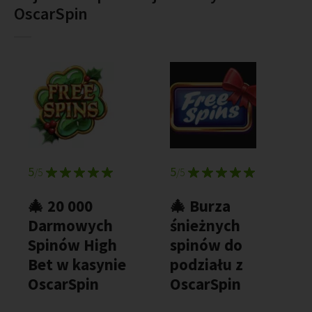
OscarSpin
5
5
/5
/5
🎄 20 000
🎄 Burza
Darmowych
śnieżnych
Spinów High
spinów do
Bet w kasynie
podziału z
OscarSpin
OscarSpin