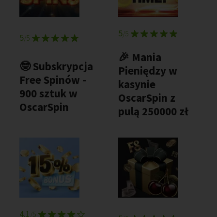
5
/5
5
/5
🎉 Mania
🤓 Subskrypcja
Pieniędzy w
Free Spinów -
kasynie
900 sztuk w
OscarSpin z
OscarSpin
pulą 250000 zł
4.1
/5