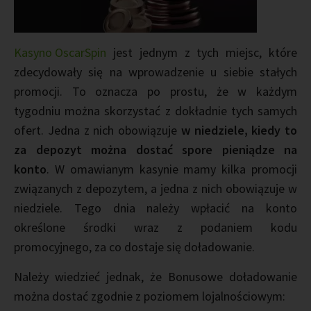
Kasyno OscarSpin
jest jednym z tych miejsc, które
zdecydowały się na wprowadzenie u siebie stałych
promocji. To oznacza po prostu, że w każdym
tygodniu można skorzystać z dokładnie tych samych
ofert. Jedna z nich obowiązuje
w niedziele, kiedy to
za depozyt można dostać spore pieniądze na
konto
. W omawianym kasynie mamy kilka promocji
związanych z depozytem, a jedna z nich obowiązuje w
niedziele. Tego dnia należy wpłacić na konto
określone środki wraz z podaniem kodu
promocyjnego, za co dostaje się doładowanie.
Należy wiedzieć jednak, że Bonusowe doładowanie
można dostać zgodnie z poziomem lojalnościowym: