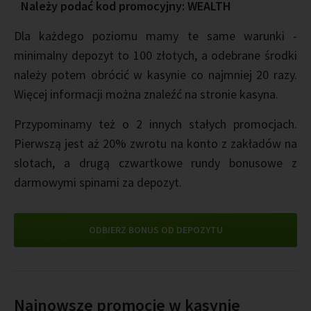
Należy podać kod promocyjny: WEALTH
Dla każdego poziomu mamy te same warunki -
minimalny depozyt to 100 złotych, a odebrane środki
należy potem obrócić w kasynie co najmniej 20 razy.
Więcej informacji można znaleźć na stronie kasyna.
Przypominamy też o 2 innych stałych promocjach.
Pierwszą jest aż 20% zwrotu na konto z zakładów na
slotach, a drugą czwartkowe rundy bonusowe z
darmowymi spinami za depozyt.
ODBIERZ BONUS OD DEPOZYTU
Najnowsze promocje w kasynie