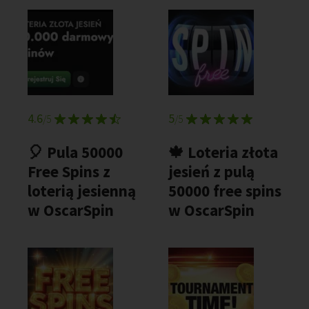
4.6
5
/5
/5
🎈 Pula 50000
🍁 Loteria złota
Free Spins z
jesień z pulą
loterią jesienną
50000 free spins
w OscarSpin
w OscarSpin