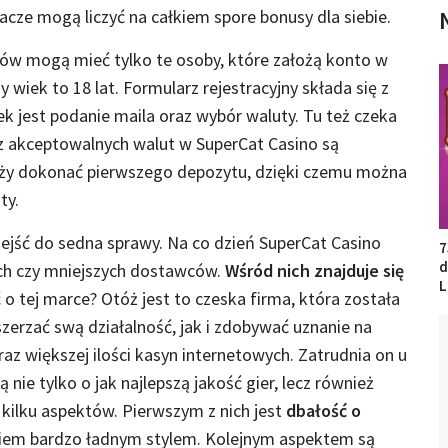
acze mogą liczyć na całkiem spore bonusy dla siebie.
sów mogą mieć tylko te osoby, które założą konto w
wiek to 18 lat. Formularz rejestracyjny składa się z
ek jest podanie maila oraz wybór waluty. Tu też czeka
z akceptowalnych walut w SuperCat Casino są
ależy dokonać pierwszego depozytu, dzięki czemu można
ty.
ejść do sedna sprawy. Na co dzień SuperCat Casino
7
d
ch czy mniejszych dostawców.
Wśród nich znajduje się
L
o tej marce? Otóż jest to czeska firma, która została
erzać swą działalność, jak i zdobywać uznanie na
raz większej ilości kasyn internetowych. Zatrudnia on u
ą nie tylko o jak najlepszą jakość gier, lecz również
 kilku aspektów. Pierwszym z nich jest
dbałość o
wiem bardzo ładnym stylem. Kolejnym aspektem są