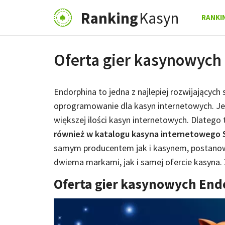
Ranking
Kasyn
RANKI
Oferta gier kasynowych
Endorphina to jedna z najlepiej rozwijających
oprogramowanie dla kasyn internetowych. Jes
większej ilości kasyn internetowych. Dlatego te
również w katalogu kasyna internetowego 
samym producentem jak i kasynem, postanowil
dwiema markami, jak i samej ofercie kasyna. 
Oferta gier kasynowych End