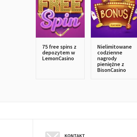
75 free spins z
Nielimitowane
depozytem w
codzienne
LemonCasino
nagrody
pieniężne z
BisonCasino
KONTAKT