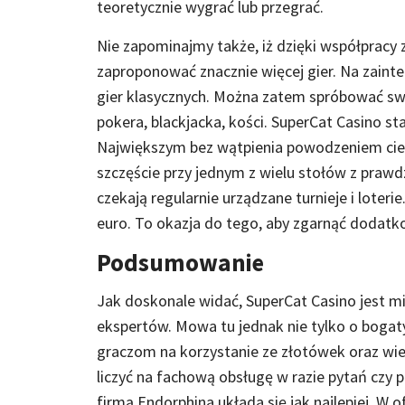
teoretycznie wygrać lub przegrać.
Nie zapominajmy także, iż dzięki współpracy 
zaproponować znacznie więcej gier. Na zainte
gier klasycznych. Można zatem spróbować swe
pokera, blackjacka, kości. SuperCat Casino st
Największym bez wątpienia powodzeniem cies
szczęście przy jednym z wielu stołów z praw
czekają regularnie urządzane turnieje i loter
euro. To okazja do tego, aby zgarnąć dodat
Podsumowanie
Jak doskonale widać, SuperCat Casino jest mi
ekspertów. Mowa tu jednak nie tylko o bogat
graczom na korzystanie ze złotówek oraz wie
liczyć na fachową obsługę w razie pytań czy
firmą Endorphina układa się jak najlepiej. W 