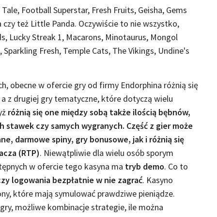
ale, Football Superstar, Fresh Fruits, Geisha, Gems
 czy też Little Panda. Oczywiście to nie wszystko,
s, Lucky Streak 1, Macarons, Minotaurus, Mongol
, Sparkling Fresh, Temple Cats, The Vikings, Undine's
, obecne w ofercie gry od firmy Endorphina różnią się
 a z drugiej gry tematyczne, które dotyczą wielu
dyż
różnią się one między sobą także ilością bębnów,
ch stawek czy samych wygranych. Część z gier może
e, darmowe spiny, gry bonusowe, jak i różnią się
acza (RTP)
. Niewątpliwie dla wielu osób sporym
stępnych w ofercie tego kasyna ma
tryb demo
. Co to
 czy logowania bezpłatnie w nie zagrać
. Kasyno
ony, które mają symulować prawdziwe pieniądze.
gry, możliwe kombinacje strategie, ile można