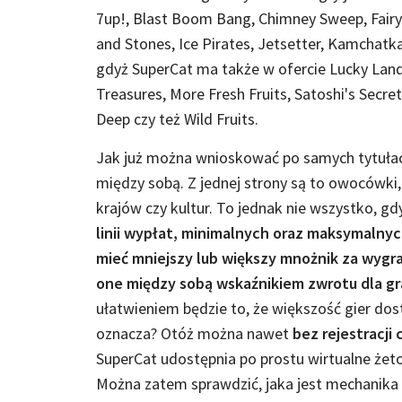
7up!, Blast Boom Bang, Chimney Sweep, Fairy T
and Stones, Ice Pirates, Jetsetter, Kamchatka
gdyż SuperCat ma także w ofercie Lucky Land
Treasures, More Fresh Fruits, Satoshi's Secret
Deep czy też Wild Fruits.
Jak już można wnioskować po samych tytułach
między sobą. Z jednej strony są to owocówki,
krajów czy kultur. To jednak nie wszystko, g
linii wypłat, minimalnych oraz maksymalny
mieć mniejszy lub większy mnożnik za wygran
one między sobą wskaźnikiem zwrotu dla gr
ułatwieniem będzie to, że większość gier do
oznacza? Otóż można nawet
bez rejestracji
SuperCat udostępnia po prostu wirtualne żet
Można zatem sprawdzić, jaka jest mechanika 