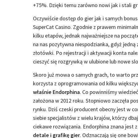
+75%. Dzięki temu zarówno nowi jak i stali gr
Oczywiście dostęp do gier jak i samych bonu
SuperCat Casino. Zgodnie z prawem minimalny 
kilku etapów, jednak najważniejsze na począt
na nas pozytywna niespodzianka, gdyż jedną 
złotówki. Po rejestracji i aktywacji konta n
cieszyć się rozgrywką w ulubione lub nowe slo
Skoro już mowa o samych grach, to warto prz
korzysta z oprogramowania od kilku większy
właśnie Endorphina
. Co powinniśmy wiedzieć 
założona w 2012 roku. Stopniowo zaczęła posz
rynku. Dziś czeski producent obecny jest w co
siebie specjalistów z wielu krajów, którzy dbaj
ciekawe rozwiązania. Endorphina znana jest z
detale i grafikę gier
. Odznaczają się one bo