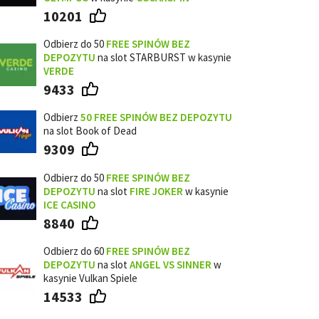
10201
Odbierz do 50
FREE SPINÓW BEZ
DEPOZYTU
na slot STARBURST w kasynie
VERDE
9433
Odbierz
50 FREE SPINÓW BEZ DEPOZYTU
na slot Book of Dead
9309
Odbierz do 50
FREE SPINÓW BEZ
DEPOZYTU
na slot
FIRE JOKER
w kasynie
ICE CASINO
8840
Odbierz do 60
FREE SPINÓW BEZ
DEPOZYTU
na slot
ANGEL VS SINNER
w
kasynie Vulkan Spiele
14533