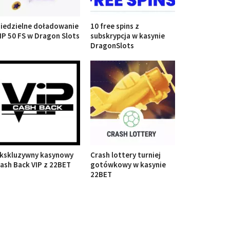
iedzielne doładowanie
10 free spins z
IP 50 FS w Dragon Slots
subskrypcja w kasynie
DragonSlots
kskluzywny kasynowy
Crash lottery turniej
ash Back VIP z 22BET
gotówkowy w kasynie
22BET