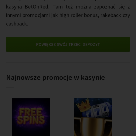
kasyna BetOnRed. Tam też można zapoznać się z
innymi promocjami jak high roller bonus, rakeback czy
cashback.
POWIĘKSZ SWÓJ TRZECI DEPOZYT
Najnowsze promocje w kasynie