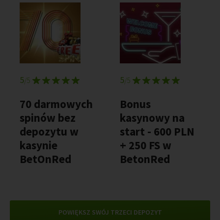
5
5
/5
/5
70 darmowych
Bonus
spinów bez
kasynowy na
depozytu w
start - 600 PLN
kasynie
+ 250 FS w
BetOnRed
BetonRed
POWIĘKSZ SWÓJ TRZECI DEPOZYT