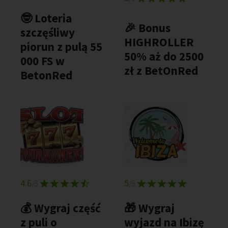
🤓 Loteria
🎉 Bonus
szczęśliwy
HIGHROLLER
piorun z pulą 55
50% aż do 2500
000 FS w
zł z BetOnRed
BetonRed
4.6
5
/5
/5
💰 Wygraj część
🎁 Wygraj
z puli o
wyjazd na Ibizę