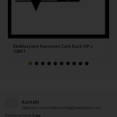
Ekskluzywny kasynowy Cash Back VIP z
22BET
Kontakt
Zapraszamy do kontaktu na info[@]ranking-kasyn.com
Dowiedz się więcej
O nas