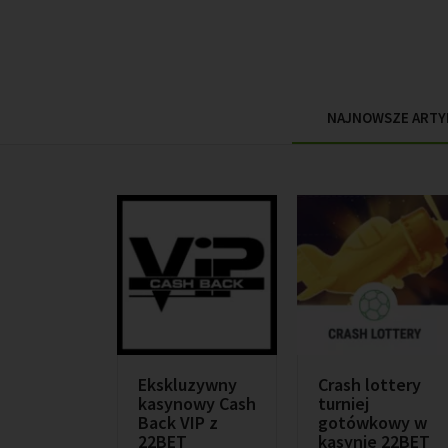
NAJNOWSZE ARTY
Ekskluzywny
Crash lottery
kasynowy Cash
turniej
Back VIP z
gotówkowy w
22BET
kasynie 22BET