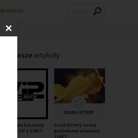
IK GRACZA
✕
Najnowsze
artykuły
kskluzywny kasynowy
Crash lottery turniej
ash Back VIP z 22BET
gotówkowy w kasynie
22BET