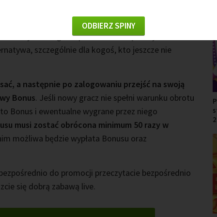
zadowoleni będą szczególnie gracze, którzy cenią
sobie blackjacka, ruletkę i podobne pozycje, w
ODBIERZ SPINY
których zmagania prowadzone są z innymi
rnatywa, szczególnie dla kogoś, kto jeszcze nie
isać, a następnie po zalogowaniu przejść na swoją
owy Bonus
. Jeśli nowy gracz nie spełni warunku obrotu
P
s
to Bonus i ewentualne wygrane przez niego
2
usu musi zostać obrócona minimum 50 razy w
im możliwa będzie wypłata Bonusu oraz
 bezpośrednio do promocji przeczytacie bezpośrednio
szcie się dobrą zabawą live.