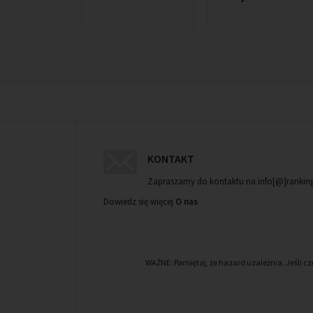
KONTAKT
Zapraszamy do kontaktu na info[@]rankin
Dowiedz się więcej
O nas
WAŻNE: Pamiętaj, że hazard uzależnia. Jeśli c