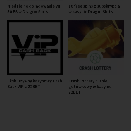
Niedzielne doładowanie VIP
10 free spins z subskrypcja
50 FS w Dragon Slots
w kasynie DragonSlots
Ekskluzywny kasynowy Cash
Crash lottery turniej
Back VIP z 22BET
gotówkowy w kasynie
22BET