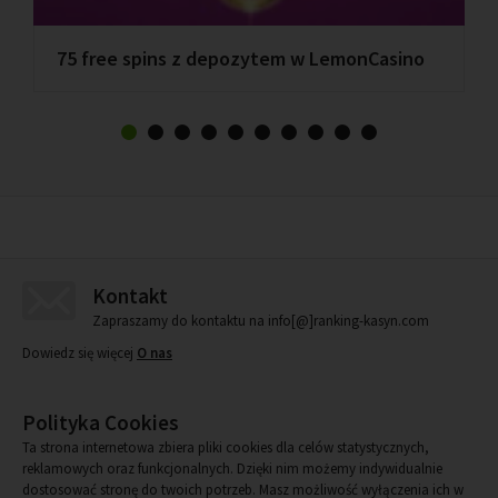
75 free spins z depozytem w LemonCasino
Kontakt
Zapraszamy do kontaktu na info[@]ranking-kasyn.com
Dowiedz się więcej
O nas
Polityka Cookies
Ta strona internetowa zbiera pliki cookies dla celów statystycznych,
reklamowych oraz funkcjonalnych. Dzięki nim możemy indywidualnie
dostosować stronę do twoich potrzeb. Masz możliwość wyłączenia ich w