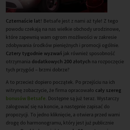
Czternaście lat
! Betsafe jest z nami aż tyle! Z tego
powodu czekają na nas wielkie obchody urodzinowe,
które zapewnią wam ogrom możliwości w zakresie
zdobywania środków pieniężnych i promocji ogólnie.
Cztery tygodnie wyzwań
jak również sposobność
otrzymania
dodatkowych 200 złotych
na rozpoczęcie
tych przygód – brzmi dobrze?
A to przecież dopiero początek. Po przejściu na ich
witrynę zobaczycie, że firma opracowało
cały szereg
bonusów Betsafe
. Dostępne są już teraz. Wystarczy
zalogować się na koncie, a następnie zapisać do
propozycji. To jedno kliknięcie, a otwiera przed wami
drogę do harmonogramu, który jest już publicznie