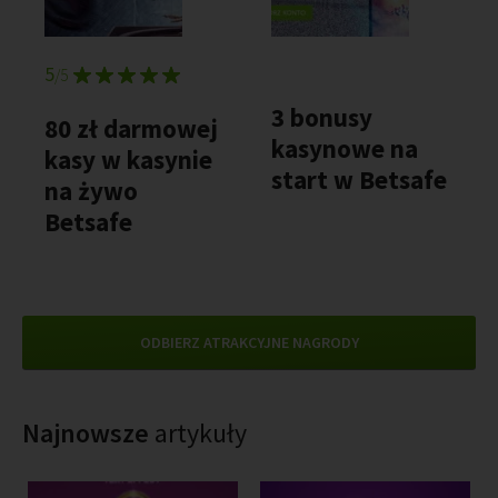
5
/5
3 bonusy
80 zł darmowej
kasynowe na
kasy w kasynie
start w Betsafe
na żywo
Betsafe
ODBIERZ ATRAKCYJNE NAGRODY
Najnowsze
artykuły