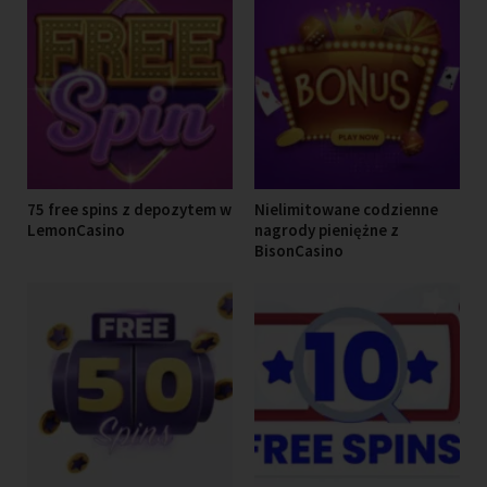
75 free spins z depozytem w
Nielimitowane codzienne
LemonCasino
nagrody pieniężne z
BisonCasino