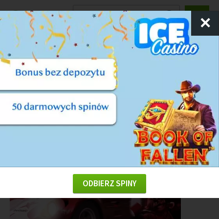
Ranking
Kasyn
✕
KASYNO ONLINE
BONUSY KASYNOWE
PROMOCJE BETSAF
Cztery tygodnie pełne nagród w
Betsafe
ODBIERZ SPINY