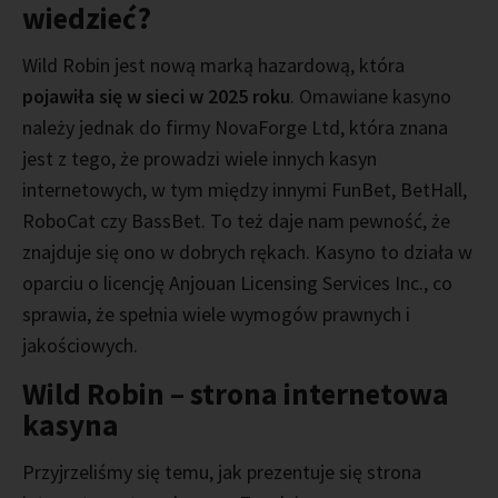
wiedzieć?
Wild Robin jest nową marką hazardową, która
pojawiła się w sieci w 2025 roku
. Omawiane kasyno
należy jednak do firmy NovaForge Ltd, która znana
jest z tego, że prowadzi wiele innych kasyn
internetowych, w tym między innymi FunBet, BetHall,
RoboCat czy BassBet. To też daje nam pewność, że
znajduje się ono w dobrych rękach. Kasyno to działa w
oparciu o licencję Anjouan Licensing Services Inc., co
sprawia, że spełnia wiele wymogów prawnych i
jakościowych.
Wild Robin – strona internetowa
kasyna
Przyjrzeliśmy się temu, jak prezentuje się strona