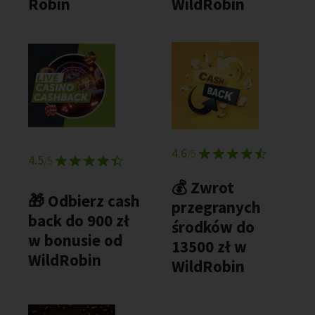
Robin
WildRobin
4.6
/5
4.5
/5
💰 Zwrot
🎁 Odbierz cash
przegranych
back do 900 zł
środków do
w bonusie od
13500 zł w
WildRobin
WildRobin