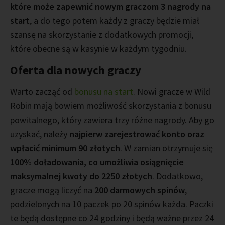
które może zapewnić nowym graczom 3 nagrody na
start
, a do tego potem każdy z graczy będzie miał
szansę na skorzystanie z dodatkowych promocji,
które obecne są w kasynie w każdym tygodniu.
Oferta dla nowych graczy
Warto zacząć od
bonusu na start
. Nowi gracze w Wild
Robin mają bowiem możliwość skorzystania z bonusu
powitalnego, który zawiera trzy różne nagrody. Aby go
uzyskać, należy
najpierw zarejestrować konto oraz
wpłacić minimum 90 złotych
. W zamian otrzymuje się
100% doładowania, co umożliwia osiągnięcie
maksymalnej kwoty do 2250 złotych
. Dodatkowo,
gracze mogą liczyć na
200 darmowych spinów
,
podzielonych na 10 paczek po 20 spinów każda. Paczki
te będą dostępne co 24 godziny i będą ważne przez 24