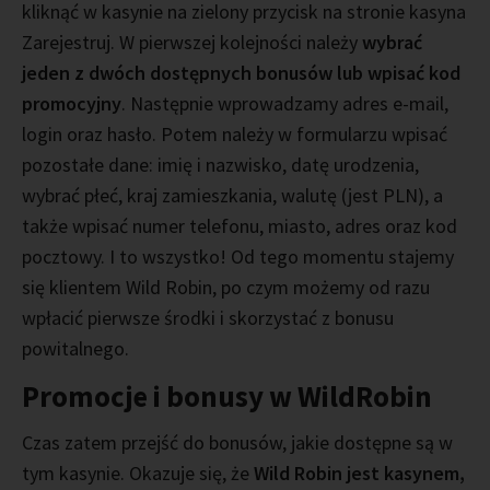
kliknąć w kasynie na zielony przycisk na stronie kasyna
Zarejestruj. W pierwszej kolejności należy
wybrać
jeden z dwóch dostępnych bonusów lub wpisać kod
promocyjny
. Następnie wprowadzamy adres e-mail,
login oraz hasło. Potem należy w formularzu wpisać
pozostałe dane: imię i nazwisko, datę urodzenia,
wybrać płeć, kraj zamieszkania, walutę (jest PLN), a
także wpisać numer telefonu, miasto, adres oraz kod
pocztowy. I to wszystko! Od tego momentu stajemy
się klientem Wild Robin, po czym możemy od razu
wpłacić pierwsze środki i skorzystać z bonusu
powitalnego.
Promocje i bonusy w WildRobin
Czas zatem przejść do bonusów, jakie dostępne są w
tym kasynie. Okazuje się, że
Wild Robin jest kasynem,