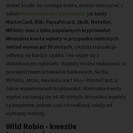
dodać środki do swojego konta, można skorzystać z
takich
metod płatności kasynowych
jak
karty
MasterCard, Blik, Paysafecard, Skrill, Neteller,
MiFinity oraz z kilku popularnych kryptowalut
.
Minimalna kwota wpłaty w przypadku niektórych
metod wynosi już 50 złotych
, a każda transakcja
odbywa się bardzo szybko i nie wiąże się z
dodatkowymi opłatami. Wypłaty można realizować za
pośrednictwem przelewów bankowych, Skrilla,
MiFinity, Jeton, Revoluta, kart Visa i MasterCard, a
także wspomnianych kryptowalut. Minimalne kwoty
wypłat zaczynają się od 40 złotych. Wszystkie wypłaty
są bezpłatne, jednak czas ich realizacji zależy od
wybranej metody.
Wild Robin - kwestie