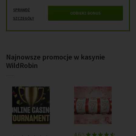
SPRAWDŹ
ODBIERZ BONUS
SZCZEGÓŁY
Najnowsze promocje w kasynie
WildRobin
4.6
/5