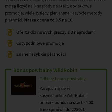
mogą liczyć na 3 nagrody na start, dodatkowe
promocje, wiele tysięcy gier, znane i szybkie metody
płatności.
Nasza ocena to 8.5 na 10
.
Oferta dla nowych graczy z 3 nagrodami
Cotygodniowe promocje
Znane i szybkie płatności
Bonus powitalny WildRobin
Odbierz bonus powitalny
Zarejestruj się w
kasynie online WildRobin i
odbierz
bonus na start - 200
free spinów i do 2250zł
.