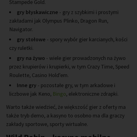
Stampede Gold.
gry błyskawiczne
- gry z szybkimi i prostymi
zakładami jak Olympus Plinko, Dragon Run,
Navigator.
gry stołowe
- spory wybór gier karcianych, kości
czy ruletki.
gry na żywo
- wiele gier prowadzonych na żywo
przez krupierów i krupierki, w tym Crazy Time, Speed
Roulette, Casino Hold'em.
Inne gry
- pozostałe gry, w tym arkadowe i
liczbowe jak Keno,
Bingo
, elektroniczne zdrapki.
Warto także wiedzieć, że większość gier z oferty ma
także tryb demo, a kasyno to osobno ma dla graczy
zakłady sportowe, sporty wirtualne.