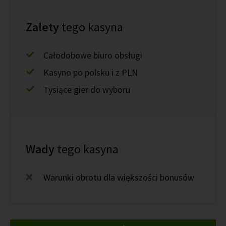
Zalety
tego kasyna
Całodobowe biuro obsługi
Kasyno po polsku i z PLN
Tysiące gier do wyboru
Wady
tego kasyna
Warunki obrotu dla większości bonusów