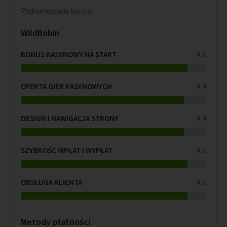
Podsumowanie kasyna
WildRobin
4.5
BONUS KASYNOWY NA START
4.4
OFERTA GIER KASYNOWYCH
4.4
DESIGN I NAWIGACJA STRONY
4.5
SZYBKOŚĆ WPŁAT I WYPŁAT
4.5
OBSŁUGA KLIENTA
Metody płatności