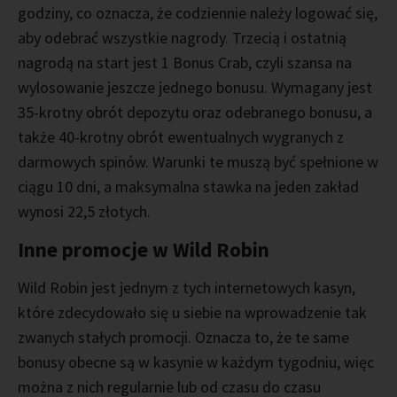
godziny, co oznacza, że codziennie należy logować się,
aby odebrać wszystkie nagrody. Trzecią i ostatnią
nagrodą na start jest 1 Bonus Crab, czyli szansa na
wylosowanie jeszcze jednego bonusu. Wymagany jest
35-krotny obrót depozytu oraz odebranego bonusu, a
także 40-krotny obrót ewentualnych wygranych z
darmowych spinów. Warunki te muszą być spełnione w
ciągu 10 dni, a maksymalna stawka na jeden zakład
wynosi 22,5 złotych.
Inne promocje w Wild Robin
Wild Robin jest jednym z tych internetowych kasyn,
które zdecydowało się u siebie na wprowadzenie tak
zwanych stałych promocji. Oznacza to, że te same
bonusy obecne są w kasynie w każdym tygodniu, więc
można z nich regularnie lub od czasu do czasu