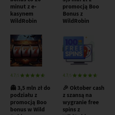
minut z e-
promocją Boo
kasynem
Bonus z
WildRobin
WildRobin
4.7
4.7
/5
/5
👻 3,5 mln zł do
🎉 Oktober cash
podziału z
z szansą na
promocją Boo
wygranie free
bonus w Wild
spins z