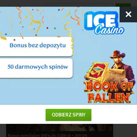
Ranking
Kasyn
✕
KASYNO ONLINE
BONUSY KASYNOWE
PROMOCJE WILDRO
🎁 Bonus na start w WildRobin - 200
free spinów i do 2250 zł
ODBIERZ SPINY