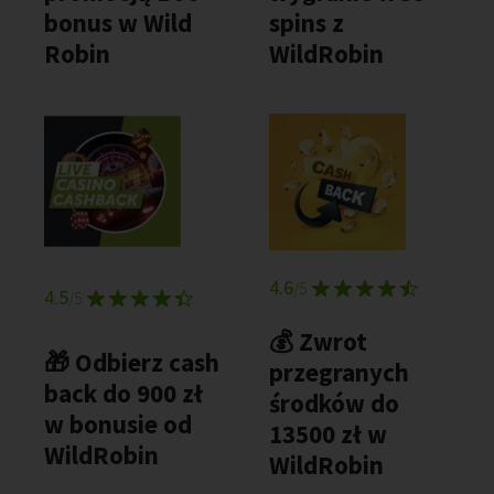
bonus w Wild
spins z
Robin
WildRobin
4.6
/5
4.5
/5
💰 Zwrot
🎁 Odbierz cash
przegranych
back do 900 zł
środków do
w bonusie od
13500 zł w
WildRobin
WildRobin