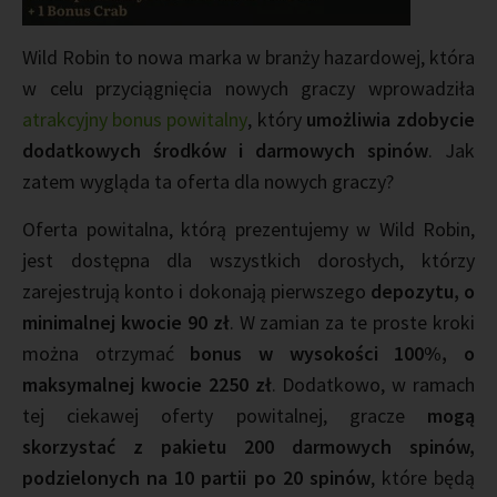
Wild Robin to nowa marka w branży hazardowej, która
w celu przyciągnięcia nowych graczy wprowadziła
atrakcyjny bonus powitalny
, który
umożliwia zdobycie
dodatkowych środków i darmowych spinów
. Jak
zatem wygląda ta oferta dla nowych graczy?
Oferta powitalna, którą prezentujemy w Wild Robin,
jest dostępna dla wszystkich dorosłych, którzy
zarejestrują konto i dokonają pierwszego
depozytu, o
minimalnej kwocie 90 zł
. W zamian za te proste kroki
można otrzymać
bonus w wysokości 100%, o
maksymalnej kwocie 2250 zł
. Dodatkowo, w ramach
tej ciekawej oferty powitalnej, gracze
mogą
skorzystać z pakietu 200 darmowych spinów,
podzielonych na 10 partii po 20 spinów
, które będą