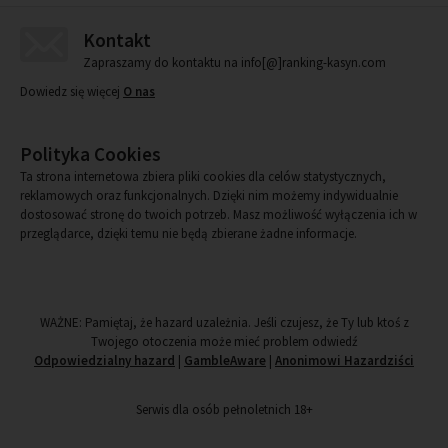
Kontakt
Zapraszamy do kontaktu na info[@]ranking-kasyn.com
Dowiedz się więcej
O nas
Polityka Cookies
Ta strona internetowa zbiera pliki cookies dla celów statystycznych,
reklamowych oraz funkcjonalnych. Dzięki nim możemy indywidualnie
dostosować stronę do twoich potrzeb. Masz możliwość wyłączenia ich w
przeglądarce, dzięki temu nie będą zbierane żadne informacje.
WAŻNE: Pamiętaj, że hazard uzależnia. Jeśli czujesz, że Ty lub ktoś z
Twojego otoczenia może mieć problem odwiedź
Odpowiedzialny hazard
|
GambleAware
|
Anonimowi Hazardziści
Serwis dla osób pełnoletnich 18+