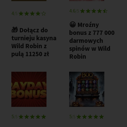
4.6
/5
4
/5
😀 Mroźny
🎁 Dołącz do
bonus z 777 000
turnieju kasyna
darmowych
Wild Robin z
spinów w Wild
pulą 11250 zł
Robin
5
5
/5
/5