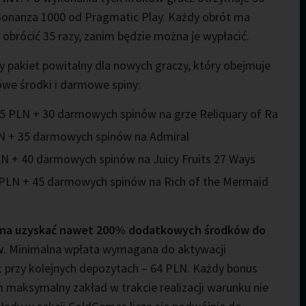
Bonanza 1000 od Pragmatic Play. Każdy obrót ma
obrócić 35 razy, zanim będzie można je wypłacić.
 pakiet powitalny dla nowych graczy, który obejmuje
we środki i darmowe spiny:
5 PLN + 30 darmowych spinów na grze Reliquary of Ra
N + 35 darmowych spinów na Admiral
N + 40 darmowych spinów na Juicy Fruits 27 Ways
PLN + 45 darmowych spinów na Rich of the Mermaid
żna uzyskać nawet 200% dodatkowych środków do
w
. Minimalna wpłata wymagana do aktywacji
 przy kolejnych depozytach – 64 PLN. Każdy bonus
ym maksymalny zakład w trakcie realizacji warunku nie