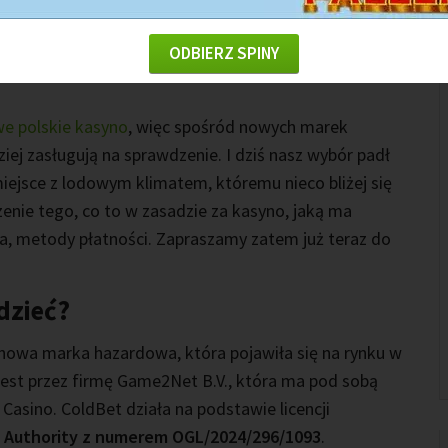
ODBIERZ BONUS
ODBIERZ SPINY
e polskie kasyno
, więc spośród nowych marek
ej zasługują na sprawdzenie. I dziś nasz wybór padł
iejsce z lodowym klimatem, któremu nieco bliżej się
nie tego, co to w zasadzie za kasyno, jaką ma
nia, metody płatności. Zapraszamy zatem już teraz do
dzieć?
owa marka hazardowa, która pojawiła się na rynku w
jest przez firmę Game2Net B.V., która ma pod sobą
Casino. ColdBet działa na podstawie licencji
 Authority z numerem OGL/2024/296/1093
.