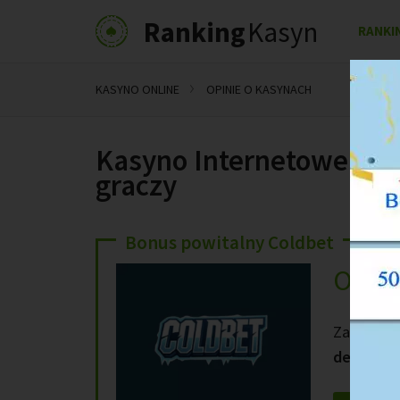
Ranking
Kasyn
RANKI
KASYNO ONLINE
OPINIE O KASYNACH
Kasyno Internetowe Cold
graczy
Bonus powitalny Coldbet
Odbie
Zarejestru
depozytu