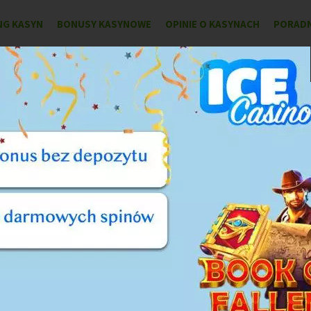
NG KASYN
BONUSY KASYNOWE
OPINIE O KASYNACH
PORADN
Bet - opinie ekspertów i
rz bonus powitalny
j się w kasynie online Coldbet i odbierz
bonus bez
 - 50 darmowych zakręceń