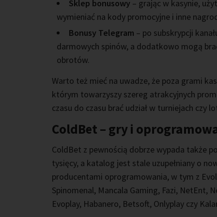
Sklep bonusowy
– grając w kasynie, uż
wymieniać na kody promocyjne i inne nagrod
Bonusy Telegram
– po subskrypcji kana
darmowych spinów, a dodatkowo mogą brać
obrotów.
Warto też mieć na uwadze, że poza grami kas
którym towarzyszy szereg atrakcyjnych promo
czasu do czasu brać udział w turniejach czy l
ColdBet – gry i oprogramow
ColdBet z pewnością dobrze wypada także pod
tysięcy, a katalog jest stale uzupełniany o n
producentami oprogramowania, w tym z Evolut
Spinomenal, Mancala Gaming, Fazi, NetEnt, N
Evoplay, Habanero, Betsoft, Onlyplay czy Ka