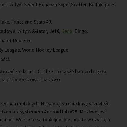
gorii w tym Sweet Bonanza Super Scatter, Buffalo goes
uxe, Fruits and Stars 40.
rkadowe, w tym Aviator, JetX,
Keno
, Bingo.
abaret Roulette.
aly League, World Hockey League.
ości.
estować za darmo. ColdBet to także bardzo bogata
ę na przedmeczowe i na żywo.
zeniach mobilnych. Na samej stronie kasyna znaleźć
ądzenia z systemem Android lub iOS
. Możliwe jest
ilnej. Wersje te są funkcjonalne, proste w użyciu, a