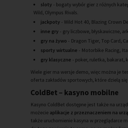
sloty
- bogaty wybór gier z różnych kate
Wild, Olympus Rivals.
jackpoty
- Wild Hot 40, Blazing Crown Del
inne gry
- gry liczbowe, błyskawiczne, a
gry na żywo
- Dragon Tiger, Top Card, C
sporty wirtualne
- Motorbike Racing, It
gry klasyczne
- poker, ruletka, bakarat, k
Wiele gier ma wersje demo, więc można je t
oferta zakładów sportowych, które dzielą si
ColdBet – kasyno mobilne
Kasyno ColdBet dostępne jest także na urząd
możecie
aplikacje z przeznaczeniem na urz
także uruchomienie kasyna w przeglądarce mob