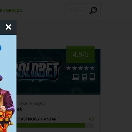
IK GRACZA
✕
4.9
/5
Podsumowanie kasyna
Coldbet
BONUS KASYNOWY NA START
4.5