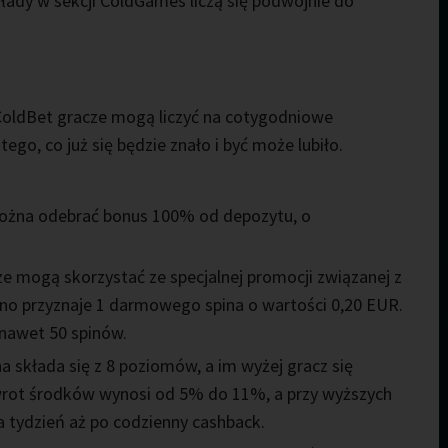
łady w sekcji ColdGames liczą się podwójnie do
ColdBet gracze mogą liczyć na cotygodniowe
ego, co już się będzie znało i być może lubiło.
można odebrać bonus 100% od depozytu, o
e mogą skorzystać ze specjalnej promocji związanej z
yno przyznaje 1 darmowego spina o wartości 0,20 EUR.
nawet 50 spinów.
 składa się z 8 poziomów, a im wyżej gracz się
wrot środków wynosi od 5% do 11%, a przy wyższych
a tydzień aż po codzienny cashback.