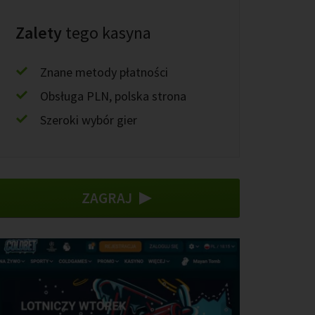
Zalety
tego kasyna
Znane metody płatności
Obsługa PLN, polska strona
Szeroki wybór gier
ZAGRAJ