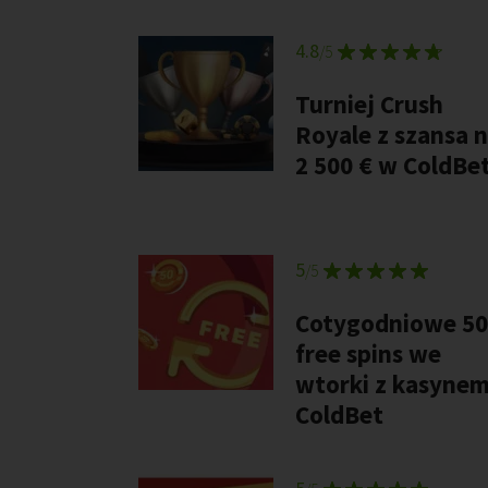
4.8
/5
Turniej Crush
Royale z szansa 
2 500 € w ColdBe
5
/5
Cotygodniowe 50
free spins we
wtorki z kasyne
ColdBet