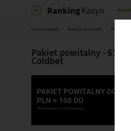
Ranking
Kasyn
RANKI
KASYNO ONLINE
BONUSY KASYNOWE
PROMOCJE
Pakiet powitalny - 6322 
Coldbet