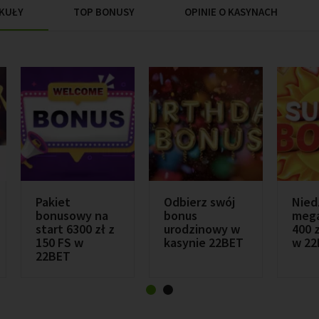
KUŁY
TOP BONUSY
OPINIE O KASYNACH
Pakiet
Odbierz swój
Nied
bonusowy na
bonus
mega
start 6300 zł z
urodzinowy w
400 z
150 FS w
kasynie 22BET
w 22
22BET