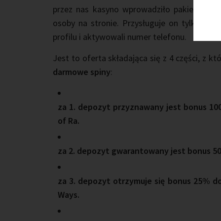
przez nas kasyno wprowadziło pakiet powit
osoby na stronie. Przysługuje on tylko uży
profilu i aktywowali numer telefonu.
Jest to oferta składająca się z 4 części, z k
darmowe spiny
:
za 1. depozyt przyznawany jest bonus 10
of Ra.
za 2. depozyt gwarantowany jest bonus 50
za 3. depozyt otrzymuje się bonus 25% do
Ways.