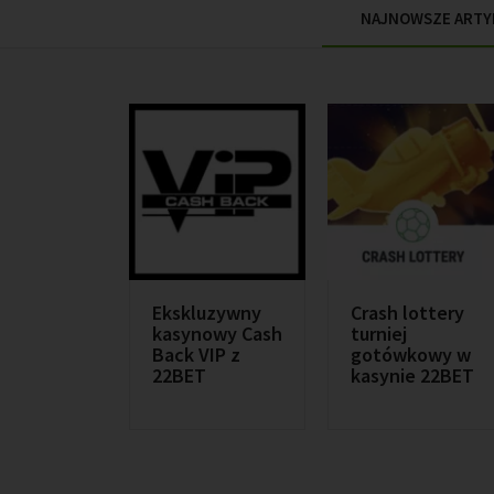
NAJNOWSZE ARTY
Ekskluzywny
Crash lottery
kasynowy Cash
turniej
Back VIP z
gotówkowy w
22BET
kasynie 22BET