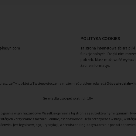
POLITYKA COOKIES
g-kasyn.com
Ta strona internetowa zbiera plik
funkcjonalnych. Dzięki nim może
potrzeb. Masz możliwość wyłączen
żadne informacje.
zujesz, że Ty lub ktoś z Twojego otoczenia może mieć problem odwiedź
Odpowiedzialny h
Serwis dla osób pełnoletnich 18+
grania w gry hazardowe. Wszelkie opinie na tej stronie są subiektywnymi opiniami twór
których korzystanie z hazardu online jest dozwolone. Jeśli przebywasz w kraju, w który
Serwisu jest legalne w jego jurysdykcji, a serwis ranking-kasyn.com nie ponosi odpowied