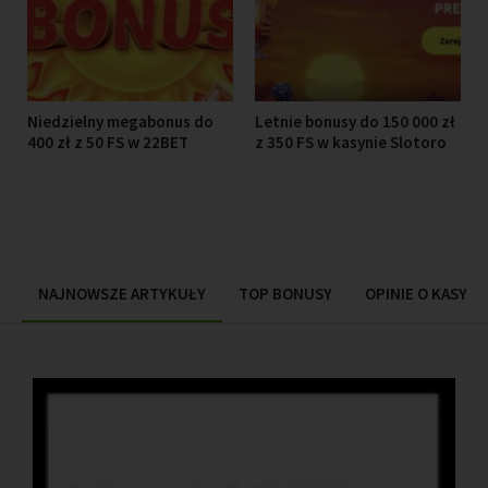
Niedzielny megabonus do
Letnie bonusy do 150 000 zł
400 zł z 50 FS w 22BET
z 350 FS w kasynie Slotoro
NAJNOWSZE ARTYKUŁY
TOP BONUSY
OPINIE O KASYN