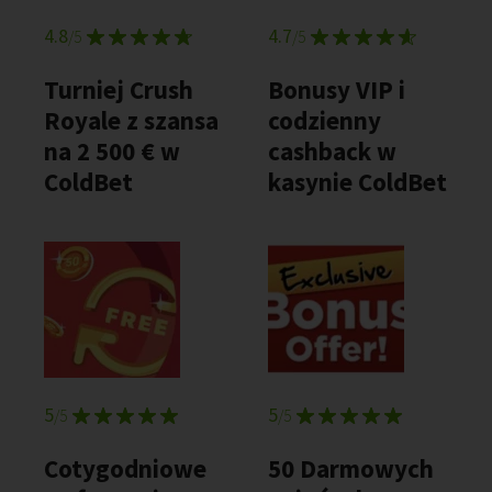
4.8
4.7
/5
/5
Turniej Crush
Bonusy VIP i
Royale z szansa
codzienny
na 2 500 € w
cashback w
ColdBet
kasynie ColdBet
5
5
/5
/5
Cotygodniowe
50 Darmowych