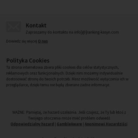
Kontakt
Zapraszamy do kontaktu na info[@]ranking-kasyn.com
Dowiedz się więcej
O nas
Polityka Cookies
Ta strona internetowa zbiera pliki cookies dla celów statystycznych,
reklamowych oraz funkcjonalnych. Dzięki nim możemy indywidualnie
dostosować stronę do twoich potrzeb. Masz możliwość wyłączenia ich w
przeglądarce, dzięki temu nie będą zbierane żadne informacje.
WAŻNE: Pamiętaj, że hazard uzależnia. Jeśli czujesz, że Ty lub ktoś z
Twojego otoczenia może mieć problem odwiedź
Odpowiedzialny hazard
|
GambleAware
|
Anonimowi Hazardziści