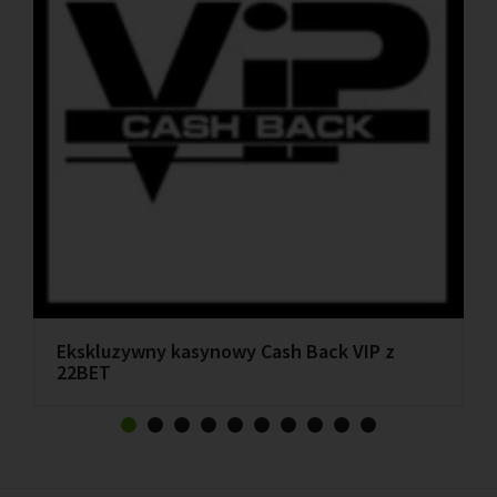
Ekskluzywny kasynowy Cash Back VIP z
22BET