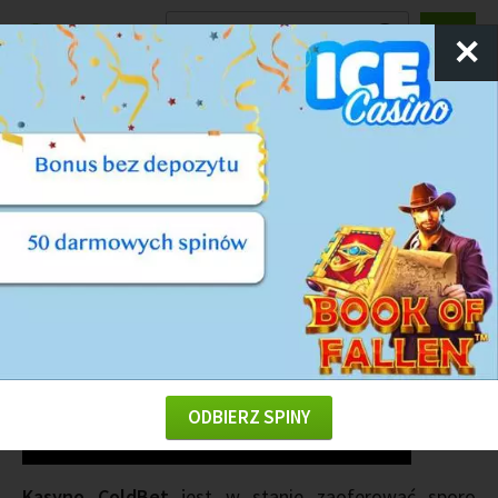
Ranking
Kasyn
✕
KASYNO ONLINE
BONUSY KASYNOWE
PROMOCJE COLDBE
Do 1264 PLN bonusu gotówkowego w
kasynie ColdBet
ODBIERZ SPINY
Kasyno ColdBet
jest w stanie zaoferować sporo