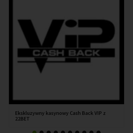
Ekskluzywny kasynowy Cash Back VIP z
22BET