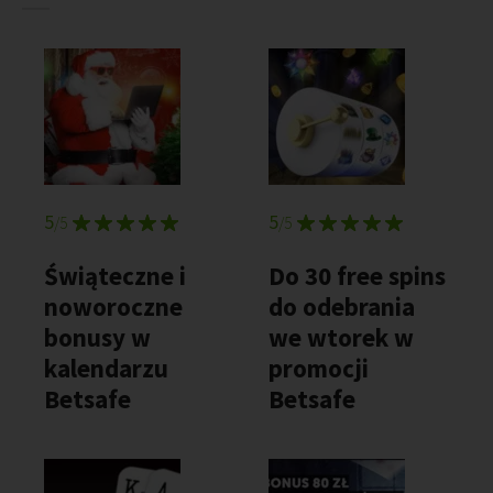
5
5
/5
/5
Świąteczne i
Do 30 free spins
noworoczne
do odebrania
bonusy w
we wtorek w
kalendarzu
promocji
Betsafe
Betsafe