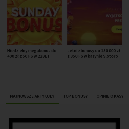
Niedzielny megabonus do
Letnie bonusy do 150 000 zł
400 zł z 50 FS w 22BET
z 350 FS w kasynie Slotoro
NAJNOWSZE ARTYKUŁY
TOP BONUSY
OPINIE O KASYN