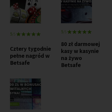
5
/5
5
/5
80 zł darmowej
Cztery tygodnie
kasy w kasynie
pełne nagród w
na żywo
Betsafe
Betsafe