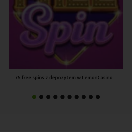
75 free spins z depozytem w LemonCasino