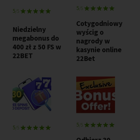
5
/5
5
/5
Cotygodniowy
Niedzielny
wyścig o
megabonus do
nagrody w
400 zł z 50 FS w
kasynie online
22BET
22Bet
5
/5
5
/5
Odbierz 30