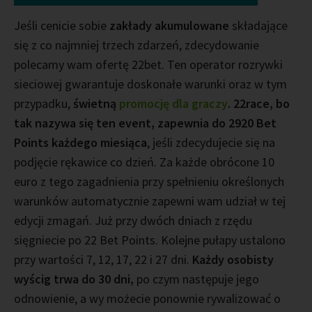
Jeśli cenicie sobie
zakłady akumulowane
składające
się z co najmniej trzech zdarzeń, zdecydowanie
polecamy wam ofertę 22bet. Ten operator rozrywki
sieciowej gwarantuje doskonałe warunki oraz w tym
przypadku,
świetną
promocję dla graczy
. 22race, bo
tak nazywa się ten event, zapewnia do 2920 Bet
Points każdego miesiąca
, jeśli zdecydujecie się na
podjęcie rękawice co dzień. Za każde obrócone 10
euro z tego zagadnienia przy spełnieniu określonych
warunków automatycznie zapewni wam udział w tej
edycji zmagań. Już przy dwóch dniach z rzędu
sięgniecie po 22 Bet Points. Kolejne pułapy ustalono
przy wartości 7, 12, 17, 22 i 27 dni.
Każdy osobisty
wyścig trwa do 30 dni,
po czym następuje jego
odnowienie, a wy możecie ponownie rywalizować o