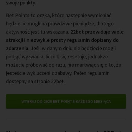
swoje punkty.
Bet Points to oczka, które następnie wymieniać
będziecie mogli na prawdziwe pieniądze, dlatego
aktywność jest tu wskazana.
22bet przewiduje wiele
atrakcji i niezwykle prosty regulamin dopisany do
zdarzenia
. Jeśli w danym dniu nie będziecie mogli
podjąć wyzwania, licznik się resetuje, jednakże
możecie próbować od razu, nie martwiąc się o to, że
jesteście wykluczeni z zabawy. Pełen regulamin
dostępny na stronie 22bet.
WYGRAJ DO 2920 BET POINTS KAŻDEGO MIESIĄCA