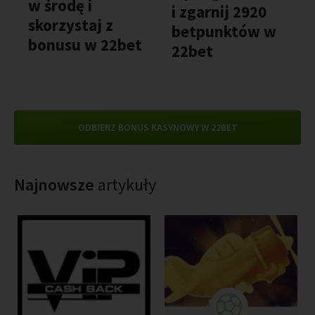
w środę i
i zgarnij 2920
skorzystaj z
betpunktów w
bonusu w 22bet
22bet
ODBIERZ BONUS KASYNOWY W 22BET
Najnowsze
artykuły