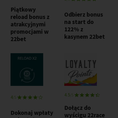
Piątkowy
Odbierz bonus
reload bonus z
na start do
atrakcyjnymi
122% z
promocjami w
kasynem 22bet
22bet
4.5
/5
4
/5
Dołącz do
Dokonaj wpłaty
wyścigu 22race