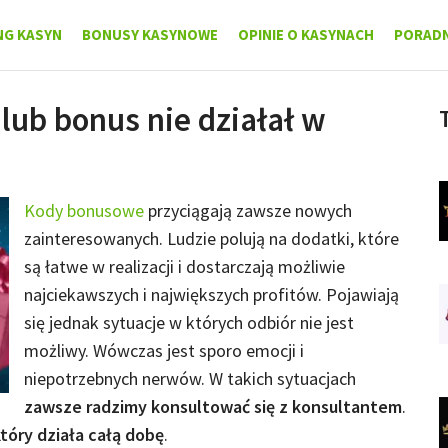
NG KASYN
BONUSY KASYNOWE
OPINIE O KASYNACH
PORADN
ub bonus nie działał w
Kody bonusowe
przyciągają zawsze nowych
zainteresowanych. Ludzie polują na dodatki, które
są łatwe w realizacji i dostarczają możliwie
najciekawszych i największych profitów. Pojawiają
się jednak sytuacje w których odbiór nie jest
możliwy. Wówczas jest sporo emocji i
niepotrzebnych nerwów. W takich sytuacjach
zawsze radzimy konsultować się z konsultantem
.
tóry działa całą dobę
.