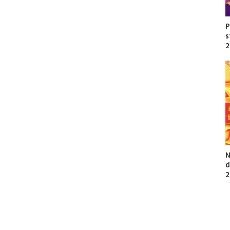
P
s
2
N
d
2