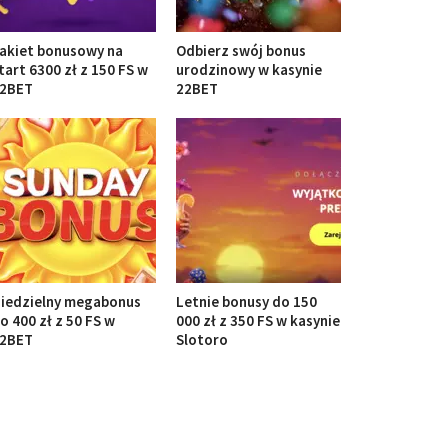
akiet bonusowy na
Odbierz swój bonus
tart 6300 zł z 150 FS w
urodzinowy w kasynie
2BET
22BET
iedzielny megabonus
Letnie bonusy do 150
o 400 zł z 50 FS w
000 zł z 350 FS w kasynie
2BET
Slotoro