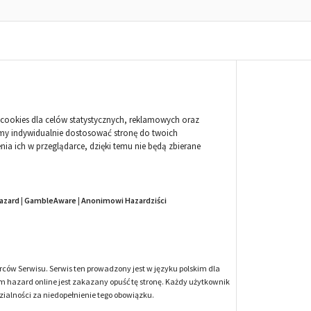
i cookies dla celów statystycznych, reklamowych oraz
my indywidualnie dostosować stronę do twoich
ia ich w przeglądarce, dzięki temu nie będą zbierane
azard
|
GambleAware
|
Anonimowi Hazardziści
ców Serwisu. Serwis ten prowadzony jest w języku polskim dla
m hazard online jest zakazany opuść tę stronę. Każdy użytkownik
zialności za niedopełnienie tego obowiązku.