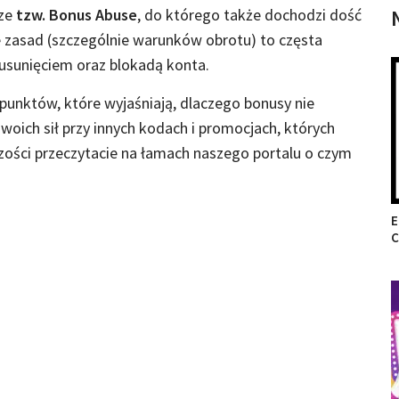
cze
tzw. Bonus Abuse
, do którego także dochodzi dość
e zasad (szczególnie warunków obrotu) to częsta
 usunięciem oraz blokadą konta.
punktów, które wyjaśniają, dlaczego bonusy nie
woich sił przy innych kodach i promocjach, których
szości przeczytacie na łamach naszego portalu o czym
.
E
C