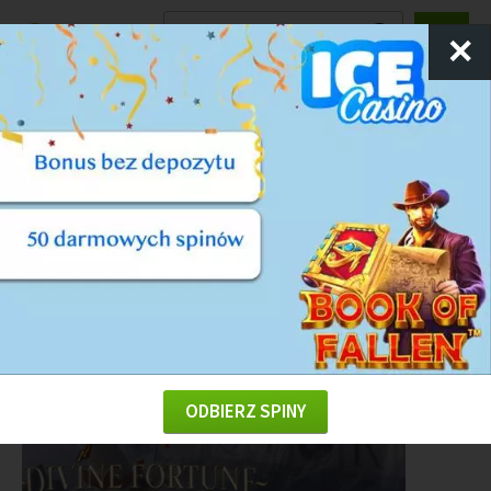
Ranking
Kasyn
✕
KASYNO ONLINE
BONUSY KASYNOWE
PROMOCJE BETSAF
Boski weekend z 350 free spinami w
kasynie Betsafe!
ODBIERZ SPINY