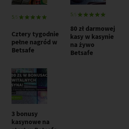
5
/5
5
/5
80 zł darmowej
Cztery tygodnie
kasy w kasynie
pełne nagród w
na żywo
Betsafe
Betsafe
3 bonusy
kasynowe na