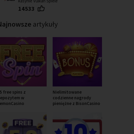
kasynie Vulkan Spiele
14533
Najnowsze
artykuły
5 free spins z
Nielimitowane
epozytem w
codzienne nagrody
emonCasino
pieniężne z BisonCasino