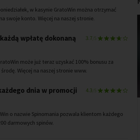
poniedziałek, w kasynie GratoWin można otrzymać
 swoje konto. Więcej na naszej stronie.
 każdą wpłatę dokonaną
3.7
/5
GratoWin może już teraz uzyskać 100% bonusu za
środę. Więcej na naszej stronie www.
każdego dnia w promocji
4.3
/5
Kasyno Internetowe GodzCasino -
opinie ekspertów i graczy
Win o nazwie Spinomania pozwala klientom każdego
200 darmowych spinów.
5
/5