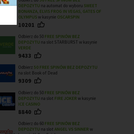
DEPOZYTU
na automat do wyboru
SWEET
BONANZA, ELVIS FROG IN VEGAS, GATES OF
OLYMPUS
w kasynie
OSCARSPIN
10201
Odbierz do 50
FREE SPINÓW BEZ
DEPOZYTU
na slot STARBURST w kasynie
VERDE
9433
Odbierz
50 FREE SPINÓW BEZ DEPOZYTU
na slot Book of Dead
9309
Odbierz do 50
FREE SPINÓW BEZ
DEPOZYTU
na slot
FIRE JOKER
w kasynie
ICE CASINO
8840
Odbierz do 60
FREE SPINÓW BEZ
DEPOZYTU
na slot
ANGEL VS SINNER
w