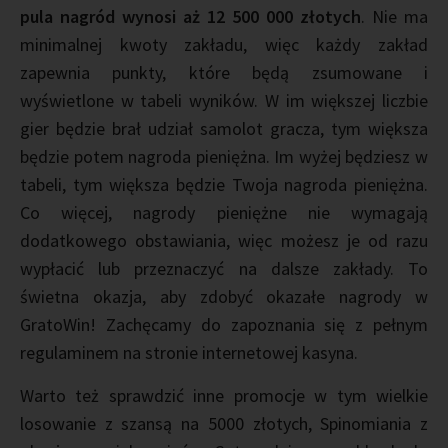
pula nagród wynosi aż 12 500 000 złotych
. Nie ma
minimalnej kwoty zakładu, więc każdy zakład
zapewnia punkty, które będą zsumowane i
wyświetlone w tabeli wyników. W im większej liczbie
gier będzie brał udział samolot gracza, tym większa
będzie potem nagroda pieniężna. Im wyżej będziesz w
tabeli, tym większa będzie Twoja nagroda pieniężna.
Co więcej, nagrody pieniężne nie wymagają
dodatkowego obstawiania, więc możesz je od razu
wypłacić lub przeznaczyć na dalsze zakłady. To
świetna okazja, aby zdobyć okazałe nagrody w
GratoWin! Zachęcamy do zapoznania się z pełnym
regulaminem na stronie internetowej kasyna.
Warto też sprawdzić inne promocje w tym wielkie
losowanie z szansą na 5000 złotych, Spinomiania z