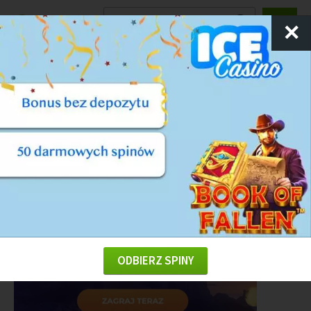
Ranking
Kasyn
✕
KASYNO ONLINE
BONUSY KASYNOWE
PROMOCJE GRATOW
💰 Graj o nagrody gotówkowe w nowej
promocji GratoWin
ODBIERZ SPINY