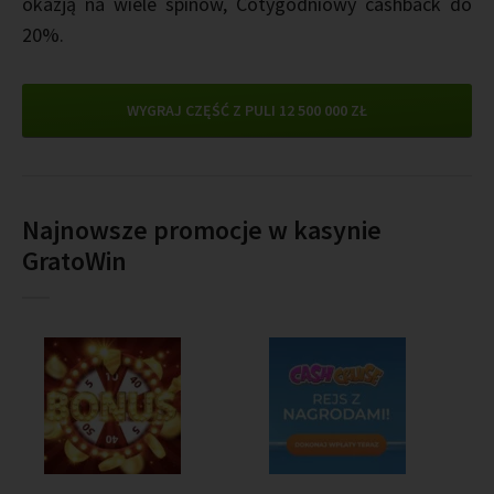
okazją na wiele spinów, Cotygodniowy cashback do
20%.
WYGRAJ CZĘŚĆ Z PULI 12 500 000 ZŁ
Najnowsze promocje w kasynie
GratoWin