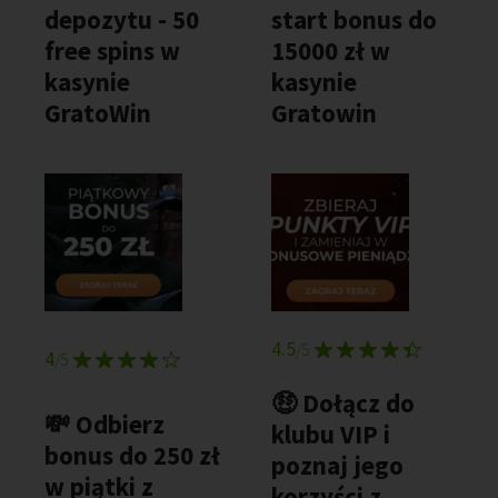
depozytu - 50
start bonus do
free spins w
15000 zł w
kasynie
kasynie
GratoWin
Gratowin
4.5
/5
4
/5
🤑 Dołącz do
💸 Odbierz
klubu VIP i
bonus do 250 zł
poznaj jego
w piątki z
korzyści z