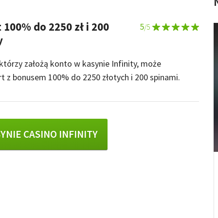
 100% do 2250 zł i 200
5
/5
y
którzy założą konto w kasynie Infinity, może
art z bonusem 100% do 2250 złotych i 200 spinami.
YNIE CASINO INFINITY