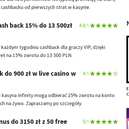
cashbacku od pierwszych strat w kasynie.
sh back 15% do 13 500zł
4.8
/5
 każdym tygodniu cashback dla graczy VIP, dzięki
et na 15% zwrotu do 13 500 PLN.
 do 900 zł w live casino w
4
/5
E
C
i kasyna Infinity mogą odbierać 25% zwrotu na konto
ach na żywo. Zapraszamy po szczegóły.
s do 3150 zł z 50 free
5
/5