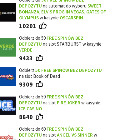
DEPOZYTU
na automat do wyboru
SWEET
BONANZA, ELVIS FROG IN VEGAS, GATES OF
OLYMPUS
w kasynie
OSCARSPIN
10201
Odbierz do 50
FREE SPINÓW BEZ
DEPOZYTU
na slot STARBURST w kasynie
VERDE
9433
Odbierz
50 FREE SPINÓW BEZ DEPOZYTU
na slot Book of Dead
9309
Odbierz do 50
FREE SPINÓW BEZ
DEPOZYTU
na slot
FIRE JOKER
w kasynie
ICE CASINO
8840
Odbierz do 60
FREE SPINÓW BEZ
DEPOZYTU
na slot
ANGEL VS SINNER
w