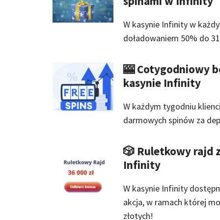
spinami w Infinity
W kasynie Infinity w każ
doładowaniem 50% do 315
🎰 Cotygodniowy bo
kasynie Infinity
W każdym tygodniu klienci
darmowych spinów za depoz
🎲 Ruletkowy rajd z
Infinity
W kasynie Infinity dostęp
akcja, w ramach której mo
złotych!