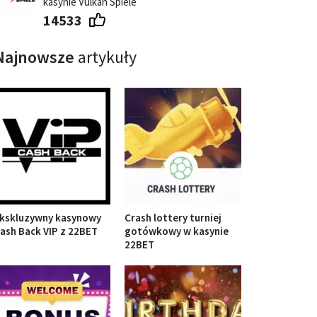
kasynie Vulkan Spiele
14533
Najnowsze
artykuły
kskluzywny kasynowy
Crash lottery turniej
ash Back VIP z 22BET
gotówkowy w kasynie
22BET