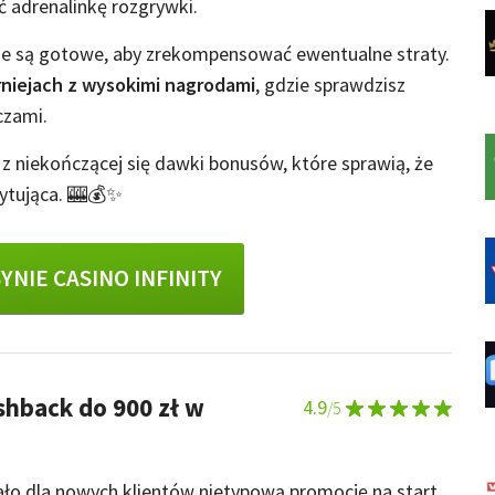
ć adrenalinkę rozgrywki.
ze są gotowe, aby zrekompensować ewentualne straty.
ODBIERZ SPINY
rniejach z wysokimi nagrodami
, gdzie sprawdzisz
czami.
 z niekończącej się dawki bonusów, które sprawią, że
cytująca. 🎰💰✨
YNIE CASINO INFINITY
shback do 900 zł w
4.9
/5
ało dla nowych klientów nietypową promocję na start,