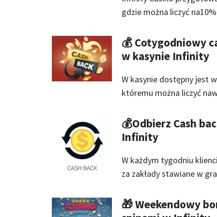
gdzie można liczyć na10% 
💰 Cotygodniowy ca
w kasynie Infinity
W kasynie dostępny jest w
któremu można liczyć naw
💰Odbierz Cash back
Infinity
W każdym tygodniu klienc
za zakłady stawiane w gr
🎁 Weekendowy bonu