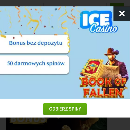
Ranking
Kasyn
✕
KASYNO ONLINE
BONUSY KASYNOWE
PROMOCJE CASINO I
🎁💰 Live Casino cashback do 900 zł w
kasynie Infinty
ODBIERZ SPINY