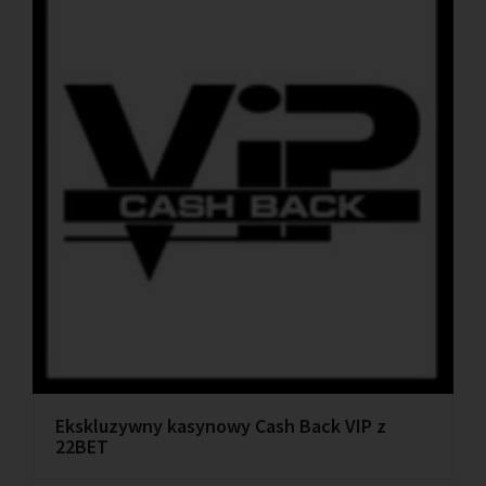
Ekskluzywny kasynowy Cash Back VIP z
22BET