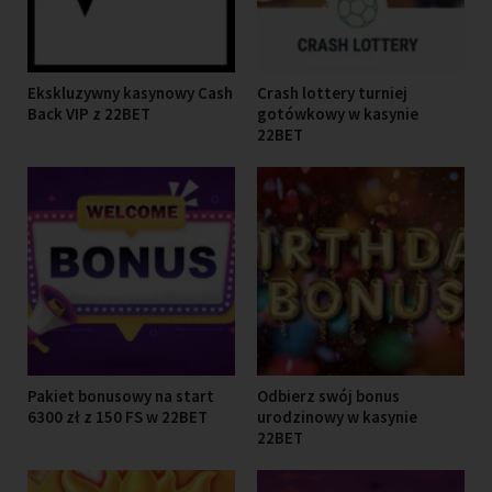
Ekskluzywny kasynowy Cash
Crash lottery turniej
Back VIP z 22BET
gotówkowy w kasynie
22BET
Pakiet bonusowy na start
Odbierz swój bonus
6300 zł z 150 FS w 22BET
urodzinowy w kasynie
22BET