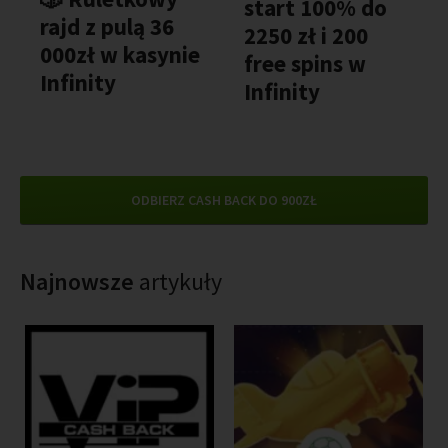
start 100% do
rajd z pulą 36
2250 zł i 200
000zł w kasynie
free spins w
Infinity
Infinity
ODBIERZ CASH BACK DO 900ZŁ
Najnowsze
artykuły