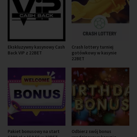
Ekskluzywny kasynowy Cash
Crash lottery turniej
Back VIP z 22BET
gotówkowy w kasynie
22BET
Pakiet bonusowy na start
Odbierz swój bonus