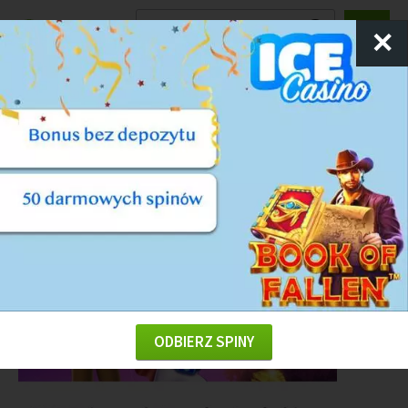
Ranking
Kasyn
✕
KASYNO ONLINE
BONUSY KASYNOWE
PROMOCJE BETSSO
🤑 1000 Dziennych dropów gotówki w
kasynie Betsson
ODBIERZ SPINY