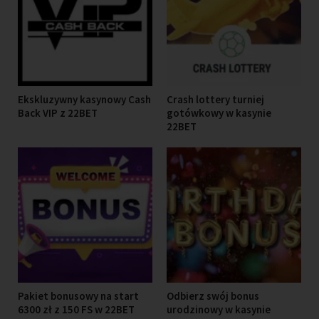
Ekskluzywny kasynowy Cash
Crash lottery turniej
Back VIP z 22BET
gotówkowy w kasynie
22BET
Pakiet bonusowy na start
Odbierz swój bonus
6300 zł z 150 FS w 22BET
urodzinowy w kasynie