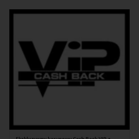
Ekskluzywny kasynowy Cash Back VIP z