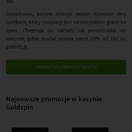
dni.
Dodatkowo, kasyno oferuje swoim klientom inny
cashback, który związany jest ze wszystkimi grami na
żywo. Obejmuje on zakłady od poniedziałku do
niedzieli, gdzie dostać można zwrot 10% od 100 do
1000 PLN.
ODBIERZ 20% ZWROTU Z RULETKI
Najnowsze promocje w kasynie
Goldspin