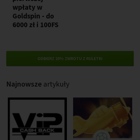
wpłaty w
Goldspin - do
6000 zł i 100FS
ODBIERZ 20% ZWROTU Z RULETKI
Najnowsze
artykuły