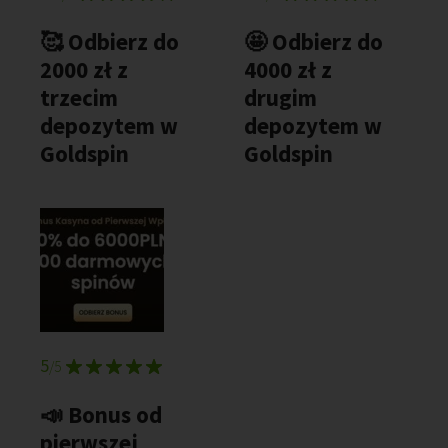
🥰 Odbierz do
🤩 Odbierz do
2000 zł z
4000 zł z
trzecim
drugim
depozytem w
depozytem w
Goldspin
Goldspin
5
/5
📣 Bonus od
pierwszej