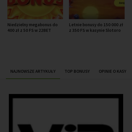
Niedzielny megabonus do
Letnie bonusy do 150 000 zł
400 zł z 50 FS w 22BET
z 350 FS w kasynie Slotoro
NAJNOWSZE ARTYKUŁY
TOP BONUSY
OPINIE O KASYN