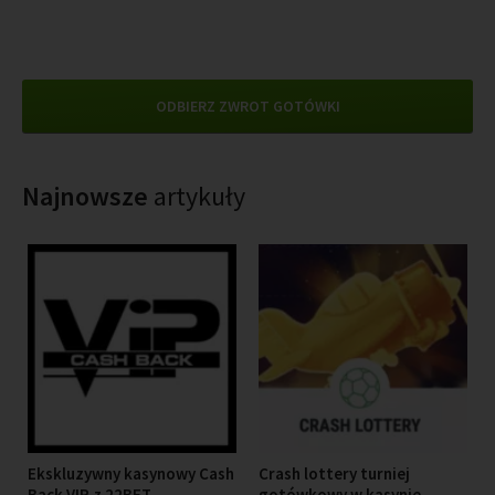
ODBIERZ ZWROT GOTÓWKI
Najnowsze
artykuły
Ekskluzywny kasynowy Cash
Crash lottery turniej
Back VIP z 22BET
gotówkowy w kasynie