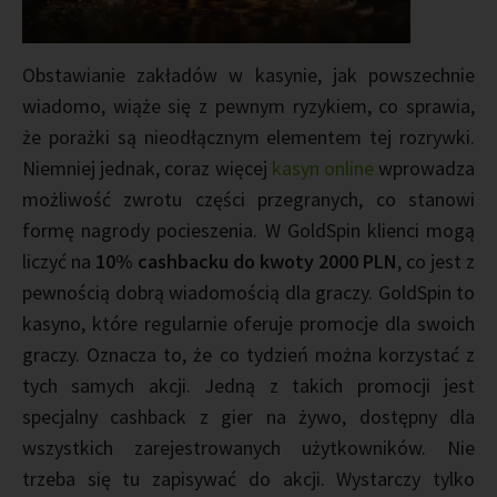
Obstawianie zakładów w kasynie, jak powszechnie
wiadomo, wiąże się z pewnym ryzykiem, co sprawia,
że porażki są nieodłącznym elementem tej rozrywki.
Niemniej jednak, coraz więcej
kasyn online
wprowadza
możliwość zwrotu części przegranych, co stanowi
formę nagrody pocieszenia. W GoldSpin klienci mogą
liczyć na
10% cashbacku do kwoty 2000 PLN
, co jest z
pewnością dobrą wiadomością dla graczy. GoldSpin to
kasyno, które regularnie oferuje promocje dla swoich
graczy. Oznacza to, że co tydzień można korzystać z
tych samych akcji. Jedną z takich promocji jest
specjalny cashback z gier na żywo, dostępny dla
wszystkich zarejestrowanych użytkowników. Nie
trzeba się tu zapisywać do akcji. Wystarczy tylko