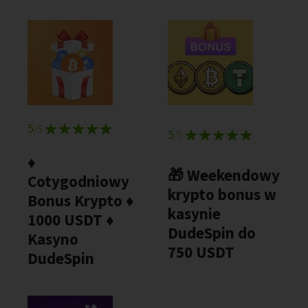
5
/5
5
/5
♦
🎁 Weekendowy
Cotygodniowy
krypto bonus w
Bonus Krypto ♦
kasynie
1000 USDT ♦
DudeSpin do
Kasyno
750 USDT
DudeSpin