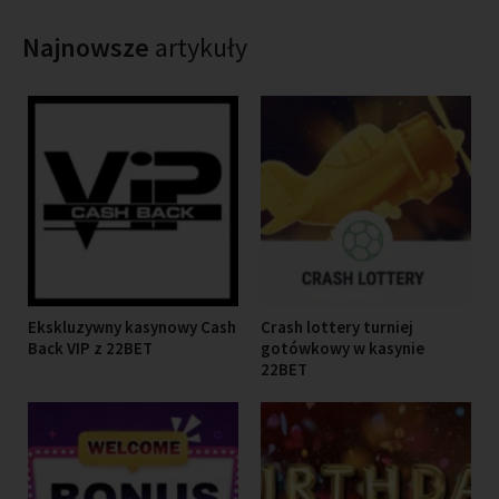
Najnowsze
artykuły
Ekskluzywny kasynowy Cash
Crash lottery turniej
Back VIP z 22BET
gotówkowy w kasynie
22BET