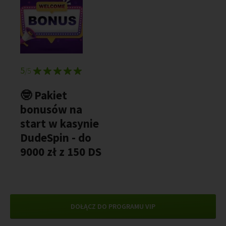
5
/5
🤓 Pakiet
bonusów na
start w kasynie
DudeSpin - do
9000 zł z 150 DS
DOŁĄCZ DO PROGRAMU VIP