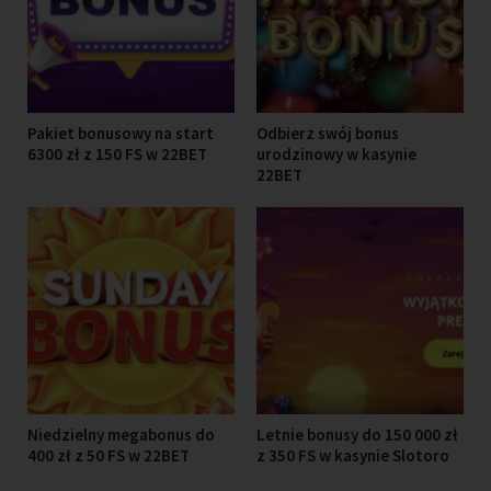
Pakiet bonusowy na start
Odbierz swój bonus
6300 zł z 150 FS w 22BET
urodzinowy w kasynie
22BET
Niedzielny megabonus do
Letnie bonusy do 150 000 zł
400 zł z 50 FS w 22BET
z 350 FS w kasynie Slotoro