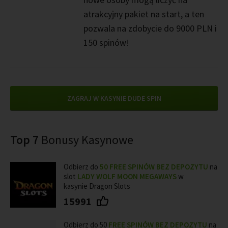
atrakcyjny pakiet na start, a ten
pozwala na zdobycie do 9000 PLN i
150 spinów!
ZAGRAJ W KASYNIE DUDE SPIN
Top 7
Bonusy Kasynowe
Odbierz do
50 FREE SPINÓW BEZ DEPOZYTU
na
slot
LADY WOLF MOON MEGAWAYS
w
kasynie Dragon Slots
15991
Odbierz do 50
FREE SPINÓW BEZ DEPOZYTU
na