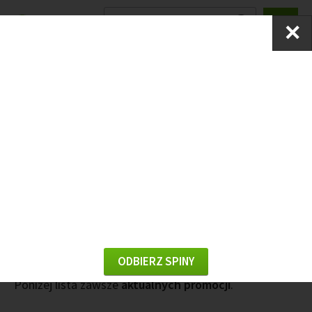
Ranking
Kasyn
✕
KASYNO ONLINE
BONUSY KASYNOWE
PROMOCJE DUDESP
🏅 Aktualne promocje w kasynie
DudeSpin - 2026 Sierpień
Załóż konto w
top kasynie
DudeSpin i odbierz
wiele
atrakcyjnych bonusów
.
W bonusach powitalnych aż
do 9000 zł
oraz
do
150 darmowych spinów.
ODBIERZ SPINY
Poniżej lista zawsze
aktualnych promocji
.