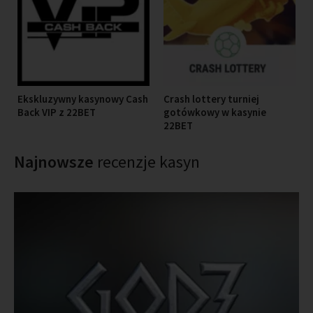
Ekskluzywny kasynowy Cash
Crash lottery turniej
Back VIP z 22BET
gotówkowy w kasynie
22BET
Najnowsze
recenzje kasyn