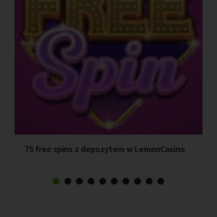
75 free spins z depozytem w LemonCasino