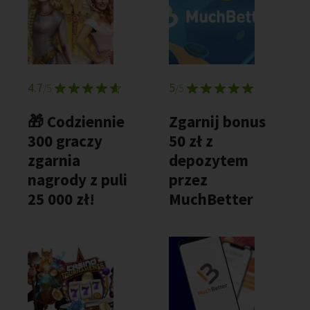
4.7
5
/5
/5
🎁 Codziennie
Zgarnij bonus
300 graczy
50 zł z
zgarnia
depozytem
nagrody z puli
przez
25 000 zł!
MuchBetter