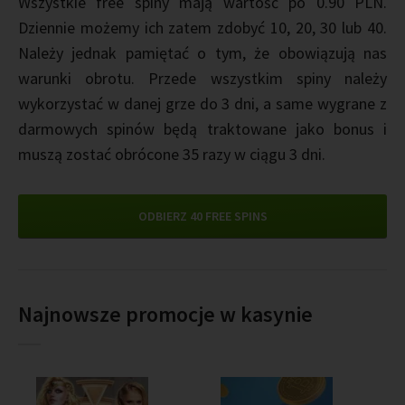
Wszystkie free spiny mają wartość po 0.90 PLN.
Dziennie możemy ich zatem zdobyć 10, 20, 30 lub 40.
Należy jednak pamiętać o tym, że obowiązują nas
warunki obrotu. Przede wszystkim spiny należy
wykorzystać w danej grze do 3 dni, a same wygrane z
darmowych spinów będą traktowane jako bonus i
muszą zostać obrócone 35 razy w ciągu 3 dni.
ODBIERZ 40 FREE SPINS
Najnowsze promocje w kasynie