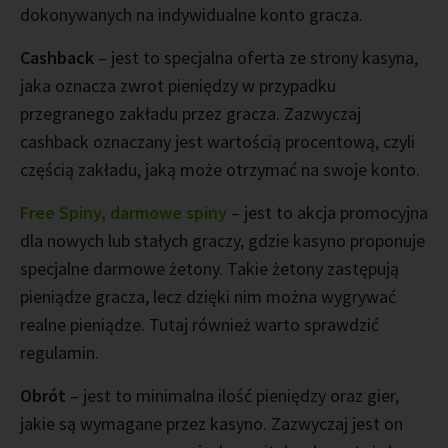
dokonywanych na indywidualne konto gracza.
Cashback
– jest to specjalna oferta ze strony kasyna,
jaka oznacza zwrot pieniędzy w przypadku
przegranego zakładu przez gracza. Zazwyczaj
cashback oznaczany jest wartością procentową, czyli
częścią zakładu, jaką może otrzymać na swoje konto.
Free Spiny, darmowe spiny
– jest to akcja promocyjna
dla nowych lub stałych graczy, gdzie kasyno proponuje
specjalne darmowe żetony. Takie żetony zastępują
pieniądze gracza, lecz dzięki nim można wygrywać
realne pieniądze. Tutaj również warto sprawdzić
regulamin.
Obrót
– jest to minimalna ilość pieniędzy oraz gier,
jakie są wymagane przez kasyno. Zazwyczaj jest on