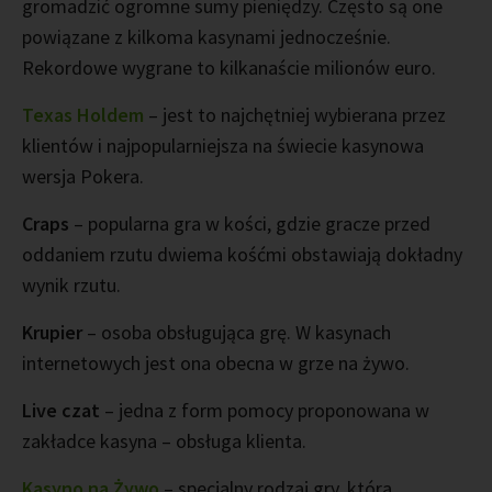
gromadzić ogromne sumy pieniędzy. Często są one
powiązane z kilkoma kasynami jednocześnie.
Rekordowe wygrane to kilkanaście milionów euro.
Texas Holdem
– jest to najchętniej wybierana przez
klientów i najpopularniejsza na świecie kasynowa
wersja Pokera.
Craps
– popularna gra w kości, gdzie gracze przed
oddaniem rzutu dwiema kośćmi obstawiają dokładny
wynik rzutu.
Krupier
– osoba obsługująca grę. W kasynach
internetowych jest ona obecna w grze na żywo.
Live czat
– jedna z form pomocy proponowana w
zakładce kasyna – obsługa klienta.
Kasyno na Żywo
– specjalny rodzaj gry, która