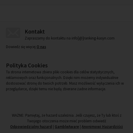
Kontakt
Zapraszamy do kontaktu na info[@]ranking-kasyn.com
Dowiedz się więcej
O nas
Polityka Cookies
Ta strona internetowa zbiera pliki cookies dla celów statystycznych,
reklamowych oraz funkcjonalnych. Dzięki nim możemy indywidualnie
dostosować stronę do twoich potrzeb. Masz możliwość wyłączenia ich w
przeglądarce, dzięki temu nie będą zbierane żadne informacje.
WAŻNE: Pamiętaj, że hazard uzależnia. Jeśli czujesz, że Ty lub ktoś z
Twojego otoczenia może mieć problem odwiedź
Odpowiedzialny hazard
|
GambleAware
|
Anonimowi Hazardziści