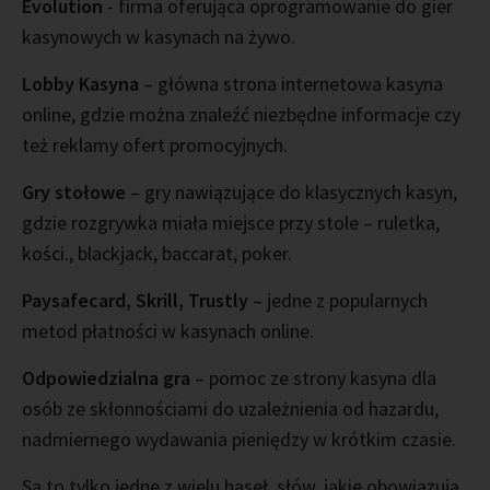
Evolution
- firma oferująca oprogramowanie do gier
kasynowych w kasynach na żywo.
Lobby Kasyna
– główna strona internetowa kasyna
online, gdzie można znaleźć niezbędne informacje czy
też reklamy ofert promocyjnych.
Gry stołowe
– gry nawiązujące do klasycznych kasyn,
gdzie rozgrywka miała miejsce przy stole – ruletka,
kości., blackjack, baccarat, poker.
Paysafecard, Skrill, Trustly
– jedne z popularnych
metod płatności w kasynach online.
Odpowiedzialna gra
– pomoc ze strony kasyna dla
osób ze skłonnościami do uzależnienia od hazardu,
nadmiernego wydawania pieniędzy w krótkim czasie.
Są to tylko jedne z wielu haseł, słów, jakie obowiązują