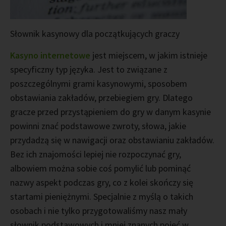
Słownik kasynowy dla początkujących graczy
Kasyno internetowe
jest miejscem, w jakim istnieje
specyficzny typ języka. Jest to związane z
poszczególnymi grami kasynowymi, sposobem
obstawiania zakładów, przebiegiem gry. Dlatego
gracze przed przystąpieniem do gry w danym kasynie
powinni znać podstawowe zwroty, słowa, jakie
przydadzą się w nawigacji oraz obstawianiu zakładów.
Bez ich znajomości lepiej nie rozpoczynać gry,
albowiem można sobie coś pomylić lub pominąć
nazwy aspekt podczas gry, co z kolei skończy się
startami pieniężnymi. Specjalnie z myślą o takich
osobach i nie tylko przygotowaliśmy nasz mały
słownik podstawowych i mniej znanych pojęć w