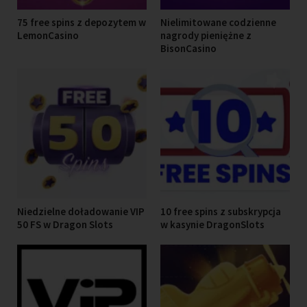
75 free spins z depozytem w
Nielimitowane codzienne
LemonCasino
nagrody pieniężne z
BisonCasino
Niedzielne doładowanie VIP
10 free spins z subskrypcja
50 FS w Dragon Slots
w kasynie DragonSlots