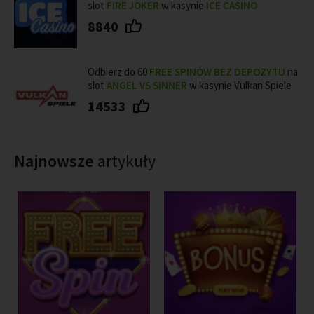
slot
FIRE JOKER
w kasynie
ICE CASINO
8840
Odbierz do 60
FREE SPINÓW BEZ DEPOZYTU
na
slot
ANGEL VS SINNER
w kasynie Vulkan Spiele
14533
Najnowsze
artykuły