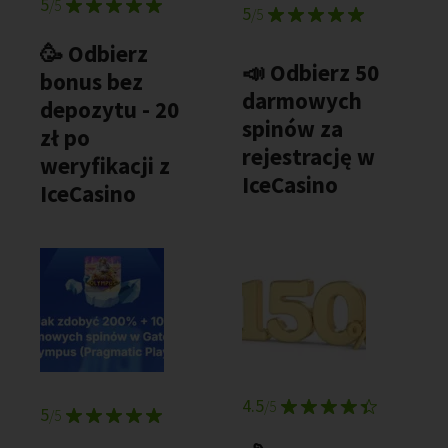
5
/5
5
/5
🥳 Odbierz
📣 Odbierz 50
bonus bez
darmowych
depozytu - 20
spinów za
zł po
rejestrację w
weryfikacji z
IceCasino
IceCasino
4.5
/5
5
/5