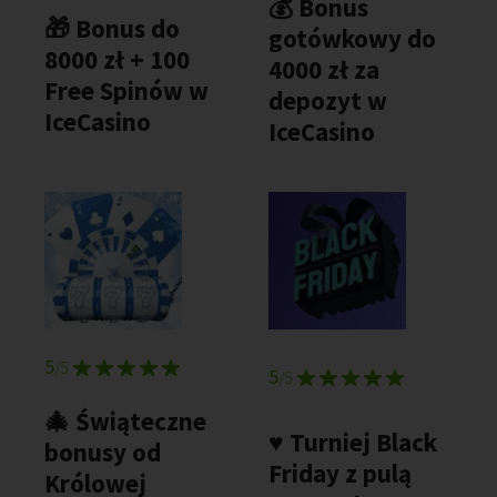
💰 Bonus
🎁 Bonus do
gotówkowy do
8000 zł + 100
4000 zł za
Free Spinów w
depozyt w
IceCasino
IceCasino
5
/5
5
/5
🎄 Świąteczne
♥ Turniej Black
bonusy od
Friday z pulą
Królowej