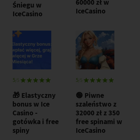
60000 zł w
Śniegu w
IceCasino
IceCasino
5
5
/5
/5
🎁 Elastyczny
🟢 Piwne
bonus w Ice
szaleństwo z
Casino -
32000 zł z 350
gotówka i free
free spinami w
spiny
IceCasino