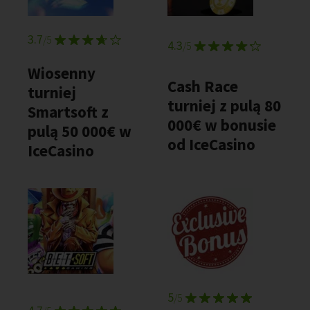
3.7
/5
4.3
/5
Wiosenny
Cash Race
turniej
turniej z pulą 80
Smartsoft z
000€ w bonusie
pulą 50 000€ w
od IceCasino
IceCasino
5
/5