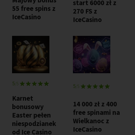
start 6000 zł z
55 free spins z
270 FS z
IceCasino
IceCasino
5
/5
5
/5
Karnet
14 000 zł z 400
bonusowy
free spinami na
Easter pełen
Wielkanoc z
niespodzianek
IceCasino
od Ice Casino