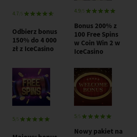
4.9
/5
4.7
/5
Bonus 200% z
Odbierz bonus
100 Free Spins
150% do 4 000
w Coin Win 2 w
zł z IceCasino
IceCasino
5
/5
5
/5
Nowy pakiet na
Majowy bonus